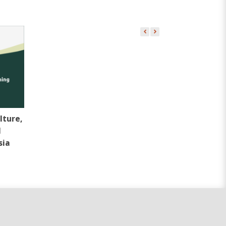
lture,
l
sia