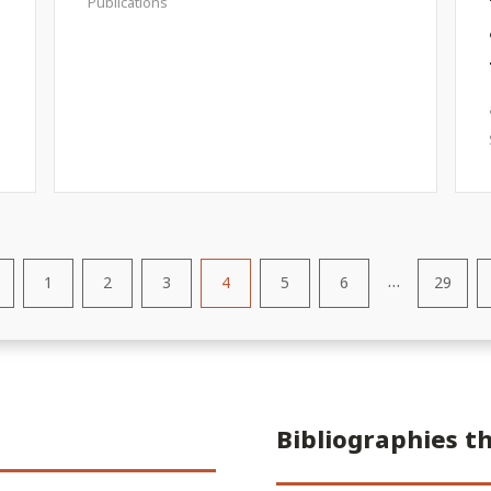
Publications
…
1
2
3
4
5
6
29
Bibliographies 