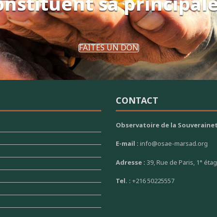
onstituent sa principal
FAITES UN DON
CONTACT
Observatoire de la Souverainet
E-mail :
info@osae-marsad.org
Adresse :
39, Rue de Paris, 1° éta
Tel. :
+216 50225557