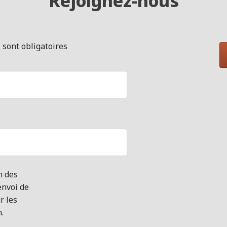
Rejoignez-nous
*
sont obligatoires
n des
envoi de
r les
n.