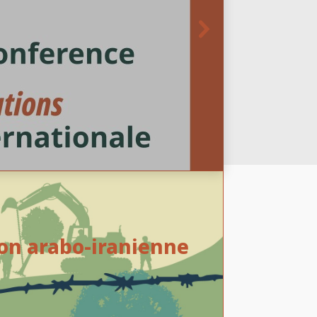
ion arabo-iranienne