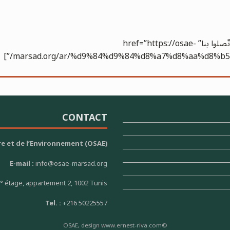
[gp_button size=”md” type=”info” value=” إتّصلوا بنا” href=”https://osae-
marsad.org/ar/%d9%84%d9%84%d8%a7%d8%aa%d8%b5
CONTACT
re et de l’Environnement (OSAE)
E-mail :
info@osae-marsad.org
1° étage, appartement 2, 1002 Tunis
Tel. :
+216 50225557
©OSAE, design www.ernest-riva.com