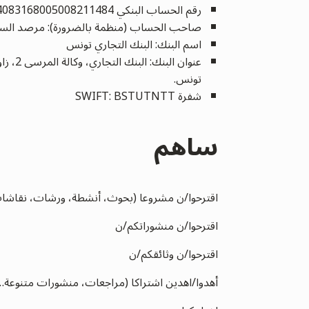
رقم الحساب البنكي IBAN : TN59 04083168005008211484
صاحب الحساب (منظمة بالضرورة): مرصد السيادة 
اسم البنك: البنك التجاري تونس
عنوان البنك: البنك التجاري، وكالة المرسى 2، زاوية نهج عبد العزيز الشتيوي وساحة المنصف باي. المرسى 2078.
تونس.
شفرة SWIFT: BSTUTNTT
ساهم
اقترحوا/ن مشروعا (بحوث، أنشطة، ورشات، نقاشا
اقترحوا/ن منشوراتكم/ن
اقترحوا/ن وثائقكم/ن
أهدوا/اهدين اشتراكا (مراجعات، منشورات متنوعة…