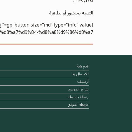
اهداء كتاب
التنبيه بمنشور أو تظاهرة
%d8%a7%d9%84-%d8%a8%d9%86%d8%a7/”]
قدم هبة
للاتصال بنا
أرشيف
تقارير المرصد
رسالة باسمك
خريطة الموقع