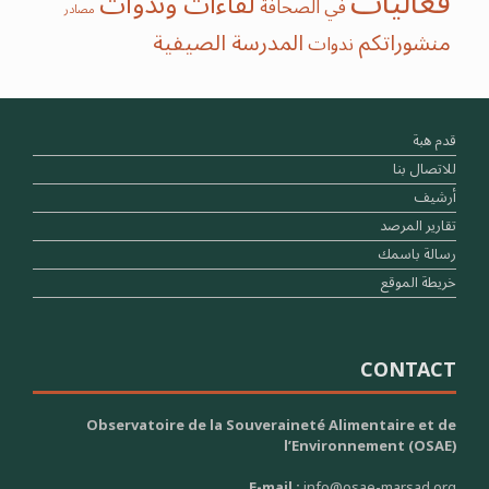
فعاليات
لقاءات وندوات
في الصحافة
مصادر
منشوراتكم
‫‫المدرسة‬ الصيفية‬
ندوات
قدم هبة
للاتصال بنا
أرشيف
تقارير المرصد
رسالة باسمك
خريطة الموقع
CONTACT
Observatoire de la Souveraineté Alimentaire et de
l’Environnement (OSAE)
E-mail :
info@osae-marsad.org