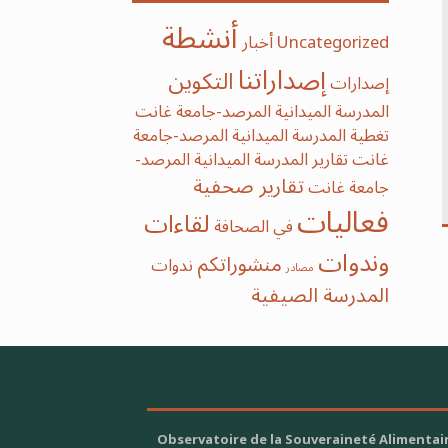
أنشطة
Uncategorized
أخبار
إصداراتنا
التكوين
إصدارات
المدرسة الميدانية المرصد-جامعة غانت
تغطية المدرسة الميدانية المرصد-جامعة
غانت
تقارير المدرسة الميدانية المرصد-
تقارير صحفية
جامعة غانت
فعاليات
لقاءات
في الصحافة
وندوات
منشوراتكم
ندوات
مصادر
‫‫المدرسة‬ الصيفية‬
Observatoire de la Souveraineté Alimentai