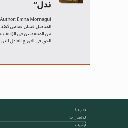
ندلّ”
من المنتفضين في الرّديف ح
الحق في التوزيع العادل للثرو
قدم هبة
للاتصال بنا
أرشيف