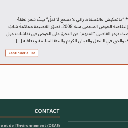
Author: Emna Mornagui* “ماتحكيش عالفسفاط راني لا نسمع لا ندلّ“ بيتُ شعر نظمَهُ
المناضل غسان عمامي بٌعيْدَ إنتفاضة الحوض المنجمي سنة 2008. تصوّر القصيدة محاكمةَ شابّ
يث يزجر القاضي “المتهم” عن التجرؤ على الخوض في نقاشات حول
ة، والحق في الشغل والعيش الكريم والبيئة السليمة و يعاقبه […]
Continuer à lire
CONTACT
re et de l’Environnement (OSAE)