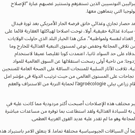
للبراليين التونسيين الذين تستفزهم وتستثير غضبهم عبارة “الإصلاح
يولوجيا التي يتماهون معها.
. بعد حصار تجاري وغذائي خانق فرضه الجار الأمريكي بعد ثورة فيدال
دة غذائية حقيقية. أولا، توخت اصلاحا لهياكلها العقارية قائما على
الغذاء لنفسه ولمواطنيه”. مكن هذا الخيار البلد الذي حاولت الولايات
ن تلافي المجاعة وخفض نوعي لمستوى التبعية الغذائية للخارج وما
ء على حد السواء. ثانيا، اعتمدت كوبا تقليصا عميقا لاستخدام
دوجا: من ناحية أولى رسخت استقلالها عن السوق العالمية للمواد
ية، تلافت الآثار السلبية للمنتجات السامّة على الصحة العامة للمنتجين
ن نجاحات على المستوى العالمي من حيث ترتيب الدولة في مؤشر امل
الحياة عند الولادة. ثالثا: تتميز كوبا بتوخي ممنهج لنظام زراعي بيئي l’agroécologie لحماية التربة من الاستنزاف والعقم
ة وعبر مختلف هذه الإصلاحات أصبحت أكثر مردودية مما كانت عليه في
حتذى به للسيادة الغذائية ولقد استطاعت بما توفره من مساعدات مباشرة
لمجاعة وهو ما لم تقدر عليه عديد القوى الغربية العظمى.
ما أن السياقات الجيوسياسية مختلفة تماما. لا يتعلق الامر باستيراد هذه