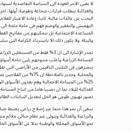
لا يعني الامر العودة الى السياسة التعاضدية لسنو
والغذائية يتطلب قرارات شجاعة وطوعية: أولها، اخرا
البحث عن عائدات مالية. ثانيا، إعادة الاعتبار للفل
التهميش والتفقير والوصم فهم في حاجة ملحة الى ذلك
المساعدة الاجتماعية بل بتمكينهم من مفاتيح القطاع
والبيئة. ولا يكون ذلك الا باسترداد الكرامة التي سل
25% من المساحة الاجمالية وهم يغذون الأسواق الوط
الغذائية للبلاد بما ان نصيبا هاما من انتاج المساحة
تصور تهيوي طوعي هو الحل لتعديل التباينات الظالم
ينبغي أن يمر هذا حتما عبر إصلاح زراعي يضبط عتبا
والزراعية والغذائية ويتولى عبر نظام جبائي ملائم منع
نحو الأسواق المحليّة والوطنية بدلا عن الأسواق الخار