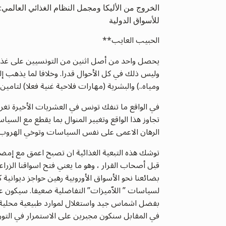
الخروج من الأليكا ومجمل النظام الغذائي العالمي: 
للأسواق الدولية
الحبيب العايب**
وليس ذلك في كل الأحوال قدرا. وخلافا لما يذهب إلي
ومياه..) والبشرية (مهارات فلاحية غنية فعلا) لتامين
تجاوز هذا الواقع وتغيير المنوال بما يقطع مع السي
الرهان الاعمى على نفس السياسات وتوخي الهروب ال
قبل أصحاب القرار ، وهو ما يعني فتح اسواقنا الزراعي
بضائعنا نحو الأسواق الأوروبية رهين حواجز ديوانية
لسياسات ” اللاّميزات” التفاضلية ضعيفا. سيكون عل
بفضل اشماس جيد واستغلال لموارد طبيعية محلية (ترب
في المقابل سنكون مجبرين على الاستمرار في التو