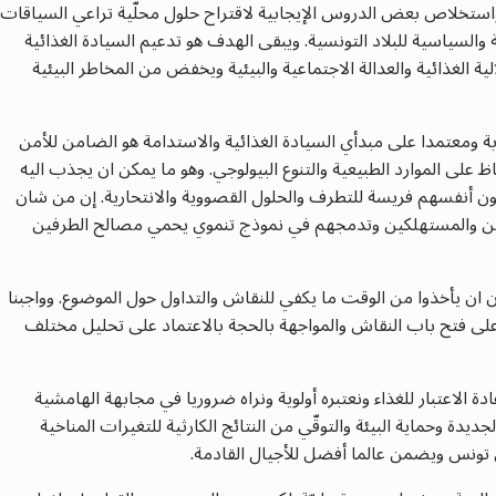
 واستخلاص بعض الدروس الإيجابية لاقتراح حلول محلّية تراعي السياقات
ية والسياسية للبلاد التونسية. ويبقى الهدف هو تدعيم السيادة الغذائية
ة الغذائية والعدالة الاجتماعية والبيئية ويخفض من المخاطر البيئية
 ومعتمدا على مبدأي السيادة الغذائية والاستدامة هو الضامن للأمن
ظ على الموارد الطبيعية والتنوع البيولوجي. وهو ما يمكن ان يجذب اليه
دون أنفسهم فريسة للتطرف والحلول القصووية والانتحارية. إن من شان
نتجين والمستهلكين وتدمجهم في نموذج تنموي يحمي مصالح الطرفين
 ان يأخذوا من الوقت ما يكفي للنقاش والتداول حول الموضوع. وواجبنا
لى فتح باب النقاش والمواجهة بالحجة بالاعتماد على تحليل مختلف
ة الاعتبار للغذاء ونعتبره أولوية ونراه ضروريا في مجابهة الهامشية
ديدة وحماية البيئة والتوقّي من النتائج الكارثية للتغيرات المناخية
 تونس ويضمن عالما أفضل للأجيال القادمة.