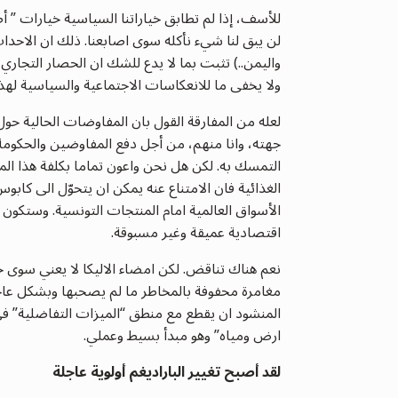
للأسف، إذا لم تطابق خياراتنا السياسية خيارات ” 
لن يبق لنا شيء نأكله سوى اصابعنا. ذلك ان الاحداث 
واليمن..) تثبت بما لا يدع للشك ان الحصار التجاري بم
ولا يخفى ما للانعكاسات الاجتماعية والسياسية لهذا
لعله من المفارقة القول بان المفاوضات الحالية حول
جهته، وانا منهم، من أجل دفع المفاوضين والحكوم
التمسك به. لكن هل نحن واعون تماما بكلفة هذا الم
الغذائية فان الامتناع عنه يمكن ان يتحوّل الى ك
الأسواق العالمية امام المنتجات التونسية. وستكون 
اقتصادية عميقة وغير مسبوقة.
نعم هناك تناقض. لكن امضاء الاليكا لا يعني سوى 
مغامرة محفوفة بالمخاطر ما لم يصحبها وبشكل عاجل
المنشود ان يقطع مع منطق “الميزات التفاضلية” في
ارض ومياه” وهو مبدأ بسيط وعملي.
لقد أصبح تغيير الباراديغم أولوية عاجلة