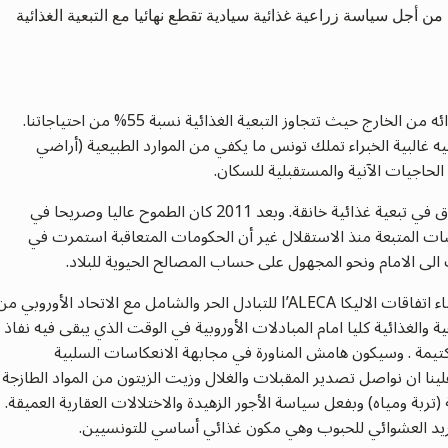
من أجل سياسة زراعية غذائية سيادية تقطع نهائيا مع التبعية الغذائية
يحصل واحد من أصل اثنين من التونسيين على غذائه من الخارج حيث تتجاوز التبعية الغذائية نسبة 55% من احتياجاتنا.
ه غالبية الخبراء تملك تونس ما يكفي من الموارد الطبيعية (أراضي
 الحاجيات الآنية والمستقبلية للسكان.
في الواقع ما تنفك تونس في العشريات الأخيرة تغرق في تبعية غذائية خانقة. وبعد 2011 كان الطموح عاليا وصريحا في
اسات المتبعة منذ الاستقلال غير أن الحكومات المتعاقبة استمرت في
ى الامام ونحو المجهول على حساب المصالح الحيوية للبلاد.
توشك هذه التبعية الغذائية ان تصبح اعمق مع إمضاء اتفاقات الاليكا l’ALECA للتبادل الحر والشامل مع الاتحاد الأوروبي م
ة والغذائية كليا امام المبادلات الأوروبية في الوقت الذي يبقى فيه نفاذ
 كتيمة . وسيكون هامش المناورة في مجابهة الانعكاسات السلبية
ينا ان نواصل تصدير المقبلات والغلال وزيت الزيتون من المواد الطازجة
ة ومياه) وبفعل سياسة الأجور الزهيدة والاختلالات العقارية العميقة.
ريد العشوائي للحبوب وهي مكون غذائي أساسي للتونسيين.