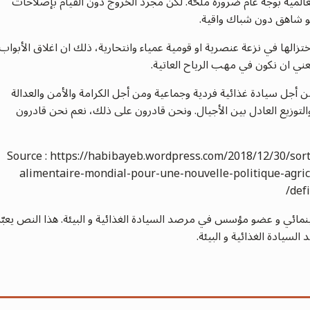
لعالمية بوجه عام ضرورة ملحّة. لكن مجرد الخروج دون القيام بإصلاحات
لو شاهق دون شباك واقية.
تزالها في نزعة عنصرية او قومية عمياء وانتحارية، ذلك ان اغلاق الأبواب
عني ان نكون في مهب الرياح العاتية.
من أجل سيادة غذائية فردية وجماعية ومن أجل الكرامة والأمن والعدالة
والتوزيع العادل بين الأجيال. ونحن قادرون على ذلك، نعم نحن قادرون
Source : https://habibayeb.wordpress.com/2018/12/30/sor
alimentaire-mondial-pour-une-nouvelle-politique-agric
def
ائي و عضو مؤسس في مرصد السيادة الغذائية و البيئة. هذا النص يعبّر
يادة الغذائية و البيئة.