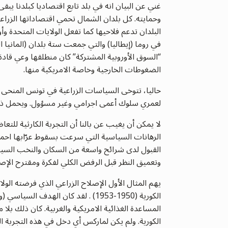
غني عن البيان انه في بلد تابع اقتصاديا كبلدنا يبق
وحمايته. كل بلدان الشمال تحمي اقتصاداتها الزراعي
في روما (إيطاليا) والتي جمعت ستة بلدان (المانيا ا
“السوق الأوروبية المشتركة” كان منطلقها وعي قادة
الضغوطات الخارجية وخاصة الامريكية منها.
حاليا، تتوخى السياسات الزراعية في تونس المنحى ا
لعمري سلوك أعمى اجرامي وغير مسؤول. ويحمل ذلك 
لا يمكن أن يغيب عن بالنا أن التجربة الكارثية لل
الرهانات السياسية التي سرعت بسقوط عرّابها احم
القبول لدى شرائح واسعة من السكان والنخب السياس
وتعميق النظر قبل الرفض الكلي لفكرة ومقترح الإصلا
يهم المثال الأول الإصلاح الزراعي الذي فرضته الولاي
الكورية (1950-1953) . لقد كان الهد
المساعدة الغذائية الامريكية والغربية. كان ذلك بلا
الكورية. ولم يكن لماركس أي دخل في هذه التجربة ال