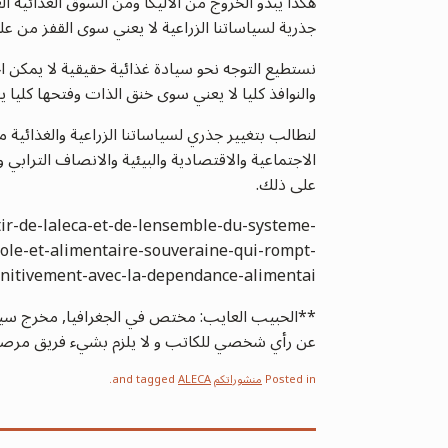
هكذا يبدو الخروج من الأليكا ومن السوق الغذائية ا
جذرية لسياساتنا الزراعية لا يعني سوى القفز من ع
نستطيع التوجه نحو سيادة غذائية حقيقية لا يمكن اخ
والنوافذ كليا لا يعني سوى خنق الذات وفتحها كليا ي
لنطالب بتغيير جذري لسياساتنا الزراعية والغذائية 
الاجتماعية والاقتصادية والبيئية والانصاف الترابي 
على ذلك.
tir-de-laleca-et-de-lensemble-du-systeme-
ole-et-alimentaire-souveraine-qui-rompt-
initivement-avec-la-dependance-alimentai/
**الحبيب العايب: مختص في الجغرافيا, مخرج سينم
عن رأي شخصي للكاتب و لا يلزم بشيء فريق مرصد الس
Posted in
منشوراتكم
and tagged
ALECA
.