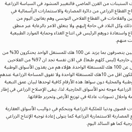
ات الستينات من القرن الماضي فالتغيير المنشود في السياسة الزراعية
ج القطاع الزراعي من دائرة المضاربة والاستثمارات الرأسمالية في
احين والفلاحات في القطاع الفلاحي التونسي وهم يعانون اليوم من
 وكل البلاد في حاجة إليهم. ولا يتعلق الامر بالرعاية عبر منطق
 واستعادة دورهم الرئيس في انتاج الغذاء وحماية الموارد الطبيعية
بت منهم.
تجدر الإشارة الى ان 3% فقط من المستغلين الزراعيين يتصرفون بما يزيد عن 100 هك للمستغل الواحد يحتكرون 30% من
المساحة الزراعية واغلب منتوجهم يلبي حاجة أسواق خارجية (ليس كلهم طبعا). في الان نفسه نجد ان 97% من الفلاحين
يتصرفون في الثلثين الباقيين من الأراضي التي تقل عن 100 هك للمستغلة الواحدة. هؤلاء هم من يغذون الأسواق الوطنية
والمحلية. وجدير بالملاحظة ان 75% من الفلاحين يملكون اقل من 10هك للمستغلة الواحدة ولا تفوق المساحة الزراعية عندهم
نية والمحلية دون سواها. هذه الأرقام كافية لوحدها لبيان عمق التبعية
 الزراعية موجه نحو الأسواق الخارجية. لذا، يبقى الإصلاح الزراعي في إطار
ة واحلال تسويات عادلة في توزيع الأرض وتحرير طاقاتها.
ت قصوى ودنيا للملكية الزراعية ويتحكم في دواليب الأسواق العقارية
 المضاربة الاستثمارية الزراعية كما يتولى إعادة توجيه الإنتاج الزراعي
جية كما هو السائد اليوم.