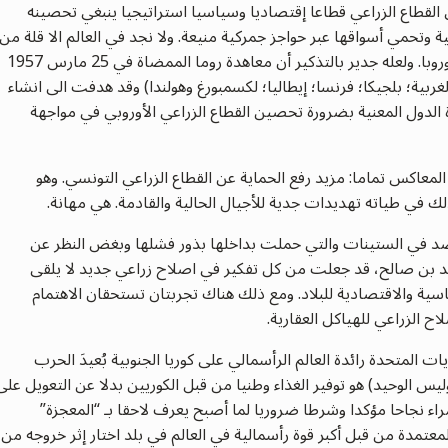
ى القطاع الزراعي قطاعا إقتصاديا وسياسيا استراتيجيا ينبغي تحصينه
ة وتحمي أسواقها عبر حواجز جمركية منيعة. ولا نجد في العالم الا قلة من
البلدان تدعم فلاحيها كما تفعل الولايات المتحدة وأوروبا. ولعله جدير بالتذكير أن معاهدة روما الممضاة في 25 مارس 1957
لغربية؛ بلجيكا؛ فرنسا؛ إيطاليا؛ لكسمبورغ وهولندا) وقد هدفت الى انشاء
 الدول المعنية بضرورة تحصين القطاع الزراعي الأوروبي في مواجهة
لمعاكس تماما: مزيد رفع الحماية عن القطاع الزراعي التونسي. وهو
في طياته تهديدات جدية للأجيال الحالية والقادمة. هي مهانة.
تعاضد في الستينات والتي حملت بداخلها بذور فشلها وبغض النظر عن
د بن صالح، قد جعلت من كل تفكير في اصلاح زراعي جديد لا يلقى
ية والاقتصادية للبلاد. ومع ذلك هناك تجربتان تستحقان الاهتمام
ح الزراعي للهياكل العقارية.
ات المتحدة رائدة العالم الرأسمالي على كوريا الجنوبية بُعيدَ الحرب
ف السياسي (وليس الوحيد) هو توفير الغذاء وطنيا من قبل الكوريين بدلا عن التعويل على
 مراء نجاحا مؤكدا وشرطا ضروريا لما أصبح يعرف لاحقا بـ “المعجزة”
معتمدة من قبل أكبر قوة رأسمالية في العالم في بلد اختار إثر خروجه من