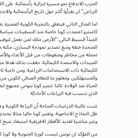
الحرب الاندفاع نحو مسيرة لبرالية رأسمالية. على ا
الزراعي” ان يقرأوا أكثر حول تاريخ الرأسمالية والايد
اما المثال الثاني فيتعلق بالتجربة الكوبية المميزة
كاسترو اعتمدت كوبا خاصة منذ التسعينات سياسة سيا
المبدأ البسيط التالي: “الأرض ملك لمن يعمل لتوفير 
المتحدة خنقه ومنع تصدير نموذجه اليساري، مكنه م
تحمله من مخاطر وضغوطات من قبل الأعداء والأصدقا
المبيدات والاسمدة الكيمائية. حققت بذلك هدفا مز
الكيمائية ذات الاستخدامات الزراعية. ومن ناحية ثان
والمستهلكين. ومعلوم ما للنظام الصحّي الكوبي م
الذي تتسبب فيه الزراعات الأحاديّة.
تثبت غالبية الدراسات المتاحة أن الزراعة الكوبي
ظل النماذج الانتاجوية. وتعتبر كوبا حاليا مثالا ي
وغير مباشرة لعديد الأقطار الافريقية استبعاد شبح ا
من المؤكد ان تونس ليست كوريا الجنوبية ولا كوبا ك