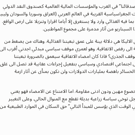
أصدقائنا” في الغرب والمؤسسات المالية العالمية كصندوق النقد الدولي
الجغراسياسية القريبة في العالم العربي (العراق وسوريا والسودان وليبيا
ا فيه الغذائي وارد ولا يستغرق إلا أياما اقرارا وتنزيلا على ارض الواقع.
 السيناريو من آثار مدمرة على مجموع المواطنين.
 الاليكا هي دلالة بينة على عمق تبعيتنا الغذائية. وهناك من يضغط من
ة الى رفض الاتفاقية. وهو لعمري موقف سياسي مبدئي اجدني أقرب الى
وقف الجذري؟ فاذا كان امضاء الاتفاقية سيعمق بالضرورة تبعيتنا
ابوس اجتماعي اقتصادي وسياسي بتفعيل إجراءات عقابية قد تصل الى غلق
الخسائر باهضة بمليارات الدولارات ولن نكون بمنأى عن آثار ازمة
خضوع مهين ودون ادنى مقاومة. اما الامتناع عن الامضاء فهو يعني
 توخي سياسة زراعية بديلة تقطع مع المنوال الحالي. وعلى التغيير
 الوقت الذي يؤسس للمبدأ التالي” حق السكان في الموارد الطبيعية من