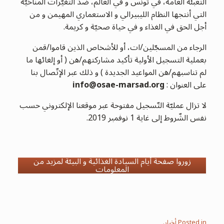
التعبئة العامة، في تونس و في العالم، ضدّ التغيّرات المناخيّة
التي أنتجها النظام الليبيرالي و الاستعماري المهيمن و من
أجل الحق في الغذاء و في حياة صحيّة و كريمة.
الرجاء من المسجّلين/ات، أو للأشخاص الذين قاموا/قمن
بعملية التسجيل الأولية تأكيد مشاركتهم/هن ( أو إلغائها ما
لم تناسبهم/هن المواعيد الجديدة ) و ذلك عبر الإتّصال بنا
على العنوان :
info@osae-marsad.org
لا تزال عمليّة التّسجيل مفتوحة عبر موقعنا الإلكتروني حسب
نفس الشّروط إلى غاية 1 نوفمبر 2019.
زوروا صفحة أيام السيادة الغذائية و البيئة لمزيد من
المعلومات
Posted in
أخبار
.