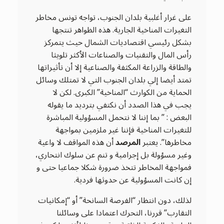
على غرار أغلبية بلدان الجنوب، تواجه تونس مخاطر
التغيرات المناخية الجارية. هذه الظواهر تنتجها
بشكل رئيسي اقتصاديات الشمال حيث يتمركز
رأس المال والتقنيات والصناعات الأكثر تلويثا
والطاقة والزراعة المكثفة والصناعية إلا أن تأثيراتها
تمتد أيضا إلي بلدان الجنوب التي لا تمتلك وسائل
الحماية من الكوارث “المناخية” الكبرى. لكن لا
يجب في هذا الصدد أن نكتفي بترديد ما يقوله
البعض : ” بما إننا لا نتحمل المسؤولية المباشرة
للتغيرات المناخية فإننا غير ملزمين بمواجهة
مخاطرها”. يعتبر
المرصد
أن هذه المواقف لا واعية
وغير مسؤولة بل إجرامية و تنم عن سلوك انتحاري،
فمواجهة المخاطر تتخذ ضرورة شكلا جماعيا حتى و
إن كانت المسؤولية عن حدوثها فردية.
لذلك، دون انتظار “الفرصة السانحة” أو “إمكانيات
التقارب” قررنا، التحرك اعتمادا على وسائلنا