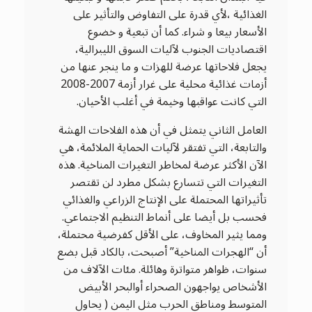
الغذائية ،لأي قدرة على التفاوض والتأثير على
الأسعار بيعا و شراء. كما أن تبعية و خضوع
اقتصاديات الجنوب لآليات السوق الليبرالية،
يجعل فلاحاتها عرضة للهزات و ما ينجر عنها من
أزمات غذائية محلية على غرار أزمة 2007-2008
التي كانت عواقبها وخيمة في أغلب الأحيان.
العامل الثاني يتمثل في أن هذه الفلاحات الهشة
والتابعة، التي تفتقر لآليات الحماية الملائمة، هي
الآن الأكثر عرضة لمخاطر التغيرات المناخية. هذه
التغيرات التي تتسارع بشكل مطرد لن تقتصر
تأثيراتها المحتملة على الإنتاج الزراعي والغذائي
فحسب بل أيضا على أنماط التنظيم الاجتماعي.
ومما يثير المخاوف، على الأقل كفرضية محتملة،
أن “الهجرات المناخية” أصبحت، بالكاد قبل بضع
سنوات، ظواهر متواترة وهائلة. مئات الآلاف من
الأشخاص يواجهون الصحراء أوالبحر الأبيض
المتوسط ​​ومناطق الحرب مثل اليمن ( يحاول