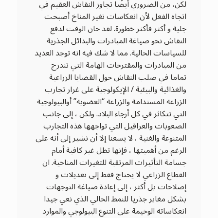
لكن، من الضروري أيضًا تجاوز النقاش العقيم في
اتجاه الفعل لأن انعكاسات تغير المناخ أصبحت
جلية و أكثر فأكثر خطورة. لقد حان الوقت لدفع
النقاش نحو صياغة المبادرات والبدائل الجذرية
للسياسات الحالية. مما لا شك فيه انه توجد العديد
من المبادرات والمقترحات الهامة التي تندرج
تماما في صلب النقاش حول القضايا الزراعية
والغذائية والبيئية / الإيكولوجية على غرار تجارب
الزراعة المستدامة والزراعة “العضوية” أوالبيولوجية
التي تتكاثر في كل أرجاء البلاد. ولكن ، إلى جانب
الصعوبات والعراقيل التي تواجهها هذه التجارب
المتنوعة والغنية ، لا يسعنا إلا أن نشير إلى أنه على
الرغم من أهميتها ، فإنها تظل غير كافية أمام
جسامة التأثيرات المرتقبة للتغيرات المناخية. ان
القطاع الزراعي لا يحتاج فقط إلى تعديلات و
إصلاحات بل أكثر ، إلى إعادة صياغة التوجهات
بشكل مغاير جذريا للنمط الحالي الذي نعي جيدا
انعكاساته الوخيمة على التنوع البيولوجي والموارد