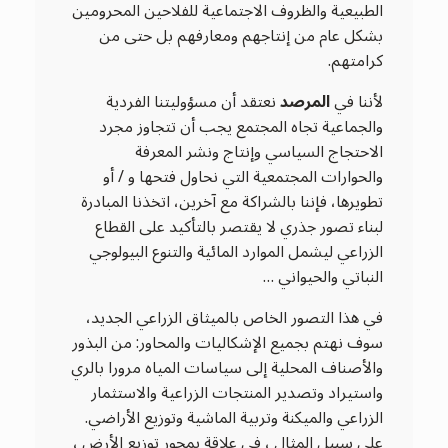
الطبيعية والظروف الاجتماعية للفلاحين المحرومين
بشكل عام من إنتاجهم ومعارفهم بل حتى من
كرامتهم.
لأننا في
المرصد
نعتقد أن مسؤوليتنا الفردية
والجماعية تجاه المجتمع يجب أن تتجاوز مجرد
الاحتجاج السياسي وإنتاج ونشر المعرفة
والحوارات المجتمعية التي نحاول فتحها و / أو
تطويرها، فإننا بالشراكة مع آخرين، اتخذنا المبادرة
لبناء تصور جذري لا يقتصر بالتأكيد على القطاع
الزراعي ليشمل الموارد المائية والتنوع البيولوجي
النباتي والحيواني …
في هذا التصور الخاص بالميثاق الزراعي الجديد،
سوف نهتم بجميع الإشكاليات والمحاور: من البذور
والأصناف المحلية إلى سياسات المياه مرورا بالري
واستيراد وتصدير المنتجات الزراعية والاستثمار
الزراعي والميكنة وتربية الماشية وتوزيع الأراضي.
على سبيل المثال ، في علاقة بمحور توزيع الأرض ،