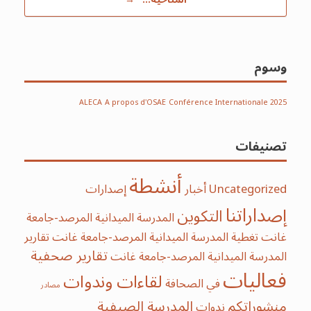
وسوم
ALECA
A propos d'OSAE
Conférence Internationale 2025
تصنيفات
أنشطة
Uncategorized
أخبار
إصدارات
إصداراتنا
التكوين
المدرسة الميدانية المرصد-جامعة
غانت
تغطية المدرسة الميدانية المرصد-جامعة غانت
تقارير
تقارير صحفية
المدرسة الميدانية المرصد-جامعة غانت
فعاليات
لقاءات وندوات
في الصحافة
مصادر
منشوراتكم
‫‫المدرسة‬ الصيفية‬
ندوات