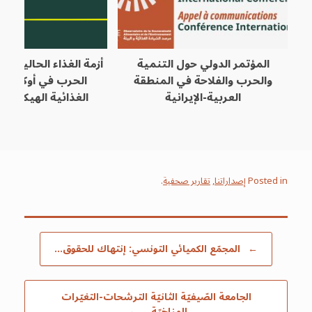
المؤتمر الدولي حول التنمية
أزمة الغذاء الحالية: أو
والحرب والفلاحة في المنطقة
الحرب في أوكرانيا 
العربية-الإيرانية
الغذائية الهيكلية
Posted in
إصداراتنا
,
تقارير صحفية
.
Post navigation
←
المجمّع الكميائي التونسي: إنتهاك للحقوق…
الجامعة الصّيفيّة الثانيّة الترشحات-التغيّرات
المناخيّة…
→