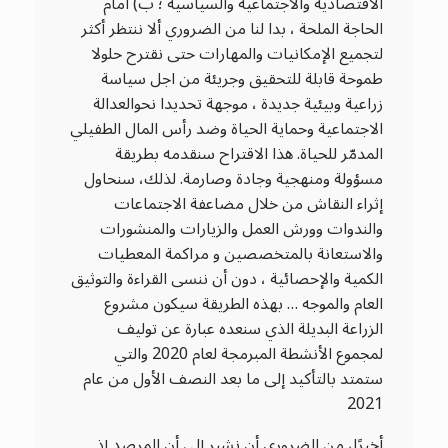
الاقتصادية والاجتماعية والسياسية ؛ ب) أمام
الحاجة الملحة ، بدا لنا من الضروري ألا ننتظر أكثر
لتجميع الإمكانيات والمهارات حتى نقترح حلولا
طموحة قابلة للتحقيق وجريئة من اجل سياسة
زراعية وبيئية جديدة ، موجهة تحديدا نحوالعدالة
الاجتماعية وحماية الحياة وضد رأس المال الطفيلي
المدمّر للحياة. هذا الاقتراح سنقدمه بطريقة
مسؤولة ومنهجية وجادة وصارمة. لذلك، سنحاول
إثراء النقاش من خلال مضاعفة الاجتماعات
والندوات وورش العمل والزيارات والمنشورات
والاستعانة بالمتخصصين و مراكمة المعطيات
الكمية والإحصائية ، دون أن ننسى القراءة والتوثيق
العام والموجه … بهذه الطريقة سيكون مشروع
الزراعة البديلة الذي سنعده عبارة عن توليف
لمجموع الأنشطة المبرمجة لعام 2020 والتي
ستمتد بالتأكيد إلى ما بعد النصف الأول من عام
2021
أخيرًا، من الضروري أن نشير إلى أن المرصد إذ