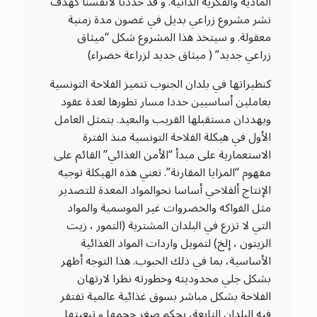
المادية والفكرية الذاتية. و قد حددنا لأنفسنا كهدف
نشر مشروع زراعي بديل في غضون مدة زمنية
معقولة. و سيتخذ هذا المشروع شكل “ميثاق
زراعي جديد” ( ميثاق جديد لزراعة خضراء)
كنظيراتها في بلدان الجنوب تتميز الفلاحة التونسية
بعاملين أساسيين حددا مسار تطورها لعدة عقود
ويهددان مستقبلها القريب والبعيد. يتمثل العامل
الأول في هيكلة الفلاحة التونسية منذ الفترة
الاستعمارية على مبدأ “الأمن الغذائي” القائم على
مفهوم “المزايا المقارنة”. تعني هذه الهيكلة توجيه
الإنتاج ألفلاحي أساسا نحوالمواد المعدة للتصدير
مثل الفواكه والخضروات غير الموسمية والمواد
التي لا تزرع في البلدان المشترية (التمور ، زيت
الزيتون ، إلخ) لتمويل واردات المواد الغذائية
الأساسية، بما في ذلك الحبوب. هذا التوجه أظهر
بشكل جلي محدوديته وخطورته نظرا لارتهان
الفلاحة بشكل مباشر بسوق غذائية عالمية تفتقر
فيه البلدان التابعة، بحكم صغر حجمها و تبعيتها