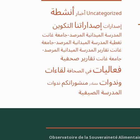
أنشطة
Uncategorized
أخبار
إصداراتنا
التكوين
إصدارات
المدرسة الميدانية المرصد-جامعة غانت
تغطية المدرسة الميدانية المرصد-جامعة
غانت
تقارير المدرسة الميدانية المرصد-
تقارير صحفية
جامعة غانت
فعاليات
لقاءات
في الصحافة
وندوات
منشوراتكم
ندوات
مصادر
‫‫المدرسة‬ الصيفية‬
Observatoire de la Souveraineté Alimentai