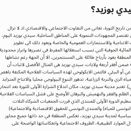
يدي بوزيد؟
اريخ الثورة، تعاني من التفاوت الاجتماعي والاقتصادي اذ لا تزال
تقتصر المجهودات التنموية على المناطق الساحلية. سيدي بوزيد اليوم،
الانتاجية والاستثمارات العمومية والخاصة ويعود ذلك الى تطوير
المائية الجوفية التي تسبب استغلالها المفرط في تضررها وابراز محدودية
 المنطقة يعود بأرباح طائلة على المستثمرين، الا أن الجهة رغم نشاطها
ة ضمن أفقر أربعة ولايات. سيدي بوزيد هي المثال الأفضل لاثبات أن
ماعي أو البيئي. فالثمن الايكولوجي لهذه السياسات الفلاحية المكثفة باهض
اه الري والتربة الزراعية، تدهور التنوع البيولوجي محليا والانتاج المتزايد
 تعتبر مدينة سيدي بوزيد، مكان اندلاع الشرارة الأولى للثورة بعد انتحار
الظلم والفقر والتهميش والبرهان الأوضح على فشل السياسات الفلاحية
نظيم الدورة الأولى للمنتدى الذي قررت الجمعيات الشركاء الثلاث
والمنتدى التونسي للحقوق الاقتصادية والاجتماعية)
السياسية لمدينة سيدي بوزيد، تعكس المنطقة في حد ذاتها جميع محاور
ل الموارد الطبيعية، الظروف الاجتماعية وانعكاساتها الواضحة على