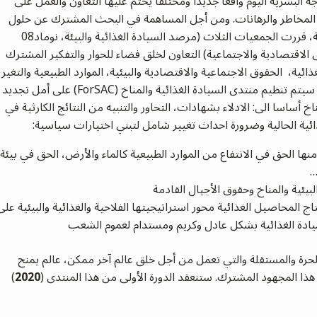
جه البشرية اليوم واقعا جديدا ومختلفا يحتم عليها التعاون والعمل على
 المخاطر والرهانات. ومن أجل المساهمة في البحث المشترك عن حلول
قررت الجمعيات الثلاث (مرصد السيادة الغذائية والبيئة،
نوماد08
الاقتصادية والاجتماعية) التعاون لخلق فضاء للحوار والتفكير المشترك
ائية، الحقوق الاجتماعية والاقتصادية والبيئية، الموارد الطبيعية والتغير
المناخي… في مرحلة أولى من هذا العمل المشترك، سيتم تنظيم منتدى السيادة الغذائية والمناخ (ForSAC) على أمل تجديد
خ أساسا الى: الادلاء بشهادات، التحاور والتنبيه من النتائج الكارثية في
ئية الحالية وضرورة احداث تغيير شامل لتبني اختيارات سياسية:
ا الحق في الانتفاع من الموارد الطبيعية كالماء والأرض، الحق في بيئة
…
لبيئية والمناخ وحقوق الأجيال القادمة
 المحاصيل الغذائية محور استراتيجيتها الفلاحية والغذائية والبيئية على
يادة الغذائية بشكل عادل وكريم ومستدام لعموم الشعب
ة والمستقلة والتي تعمل من أجل خلق عالم آخر ممكن، عالم يمنح
هذا المجهود المشترك. ستنعقد الدورة الأولى من هذا المنتدى (
2020
)