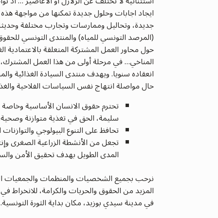
استثنائية لا تختلف عن الزلازل أو الأعاصير … اذ توا
ايجاد اجابات وحلول جديدة تمكنها من مواجهة هذه
جديدة، وتحاليل وممارسات وتجارب مختلفة وحديثة، 
(المرصد التونسي للمياه)
والمنتدى التونسي للحقوق 
حول محاور العمل المشتركة المتعلقة بالاعتمادية الغذ
انعقاده سنويا. ويهدف منتدى السيادة الغذائية والمنا
حال مواصلة انتهاج نفس السياسات الفلاحية والغذا
تحترم حقوق الانسان الأساسية وخاصة منه
سليمة، الحق في تغذية متوازنة وصحية
تحافظ على التنوع البيولوجي والتوازنات ا
تجعل من الأنشطة الزراعية الصغرى وإنتاج
المدى الطويل بهدف تحقيق الأمن والس
نرحب بجميع الشخصيات والمنظمات والجمعيات الحر
المزيد من الحقوق والحريات والكرامة، للانخراط في 
في مدينة سيدي بوزيد، مكان بداية الثورة التونسية.