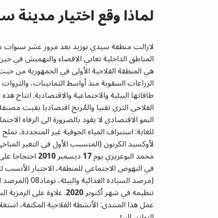
لماذا وقع اختيار مدينة س
لازالت منطقة سيدي بوزيد بعد مرور عشر سنوات من ت
المناطق الداخلية تعاني الاقصاء والتهميش في حين 
هي المنطقة الفلاحية الأولى في الجمهورية من حيث 
الزراعات السقوية منذ أواسط الثمانينات، والثروات 
طاقاتها البيئية والاجتماعية والاقتصادية. انتاج هذه
الفلاحي الثري تقنيا والمُربح اقتصاديا بقيت مصنف
النمو الاقتصادي لا يقود بالضرورة الى الرفاه الاجت
للغاية: استنزاف المياه الجوفية غير المتجددة، تملح مي
لأوكسيد الكربون (المتسبب الأول في التغير المناخي).
محمد البوعزيزي يوم
17
ديسمبر
2010
احتجاجا على 
في النهوض الاجتماعي للمنطقة، الاختيار الأنسب لت
(مرصد السيادة الغذائية والبيئة،
نوماد08 (المرصد التونسي للمياه)
تنظيمه في شهر أكتوبر
2020
. علاوة على الرمزية 
عمل هذا المنتدى: الأنشطة الفلاحية المكثفة، استغلا
التوازن البيئي.