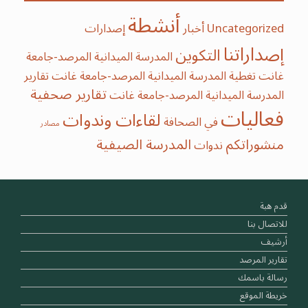
أنشطة
Uncategorized
أخبار
إصدارات
إصداراتنا
التكوين
المدرسة الميدانية المرصد-جامعة
غانت
تغطية المدرسة الميدانية المرصد-جامعة غانت
تقارير
تقارير صحفية
المدرسة الميدانية المرصد-جامعة غانت
فعاليات
لقاءات وندوات
في الصحافة
مصادر
منشوراتكم
‫‫المدرسة‬ الصيفية‬
ندوات
قدم هبة
للاتصال بنا
أرشيف
تقارير المرصد
رسالة باسمك
خريطة الموقع