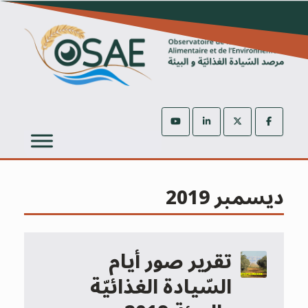
Ski
t
conten
ديسمبر 2019
تقرير صور أيام
السّيادة الغذائيّة