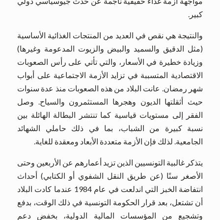
مواجهة أزمة غذاء حقيقية ناجمة عن حدث جيوسياسي دولي
كبير.
والنتيجة هي نقص في العديد من المنتجات الغذائية الأساسية
(مثل الدقيق والسميد والبيض والزيوت المدعومة وغيرها)
وزيادة خطيرة في الأسعار، والتي تأتي على رأس الصعوبات
الاقتصادية المتسببة في تزايد الأزمة الاجتماعية على أبواب
شهر رمضان. عانت البلاد من هذه الصعوبات منذ عدة سنوات
حيث أثقلتها الديون وهجرها المستثمرون والسياح. وصل
الفقر إلى مستويات قياسية كما تنتشر البطالة الهائلة بين
نسبة كبيرة من الشباب، بما في ذلك حاملي الشهائد
الجامعية. لذلك فإن الأزمة متعددة الأبعاد ومعقدة للغاية.
يتذكر غالبية التونسيين الذين تزيد أعمارهم عن الأربعين وحتى
الأصغر سنًا (عن طريق النقل الشفوي أو الكتابي) أحداث
انتفاضة الخبز التي اندلعت في عام 1984 عندما كادت البلاد
أن تشتعل، بعد قرار الحكومة التونسية في ذلك الوقت، بدفع
وتشجيع من المؤسسات المالية الدولية، بخفض دعم