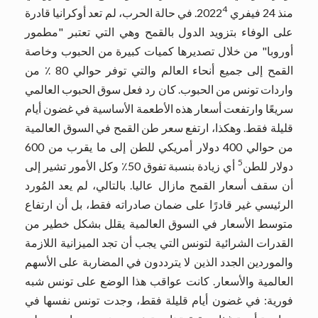
4
منذ 24 فيفري 2022
. في حالة الحرب، لم تعد أوكرانيا قادرة
على الوفاء بتزويد الدول بالقمح وهي التي تعتبر "مطمور
أوروبا" من خلال تصديرها كميات كبيرة من الحبوب وخاصة
القمح إلى جميع أنحاء العالم والتي توفر حوالي 80 ٪ من
واردات تونس من الحبوب. كان رد فعل سوق الحبوب العالمي
سريعًا وارتفعت أسعار هذه الأطعمة الأساسية في غضون أيام
قليلة فقط. وهكذا، ارتفع سعر طن القمح في السوق العالمية
من حوالي 400 دولار أمريكي للطن إلى ما يقرب من 600
5
دولار للطن
أي زيادة بنسبة تفوق 50٪ وكل الأمور تشير إلى
أن سقف أسعار القمح مازال عاليا. بالتالي، لم يعد المُورد
الرئيسي غير قادرًا على ضمان صادراته فقط، بل أن ارتفاع
متوسط ​​الأسعار في السوق العالمية يقلل بشكل خطير من
القدرات الشرائية لتونس التي يجب أن تجد الميزانية اللازمة
والموردين الجدد الذين لا يترددون في المضاربة على الأسهم
العالمية والأسعار. كانت عواقب هذا الوضع على تونس شبه
فورية: في غضون أيام قليلة فقط، وجدت تونس نفسها في