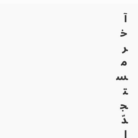
آ
خ
ر
م
س
ت
ج
دّ
ا