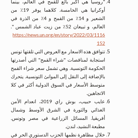
"روسيا هي أكبر بائع للقمح في العالم، بينما
أوكرانيا هي الخامسة. كلاهما يوفر 19٪ من
الشعير و 14٪ من القمح و 4٪ من الذرة في
العالم، و تبيعان 52٪ من زيت عباد الشمس ".
https://news.un.org/en/story/2022/03/1116
152
تتوافق هذه الاسعار مع العروض التي تلقتها تونس
استجابة لمناقصات "شراء القمح" التي أصدرتها
الحكومة التونسية. وهي تشمل سعر شراء القمح
بالإضافة إلى النقل إلى الموانئ التونسية. يتحرك
متوسط ​​الأسعار في السوق الدولية أكثر في كلا
الاتجاهين.
عايب حبيب، بوش راي 2019، انعدام الأمن
الغذائي والثورة في الشرق الأوسط وشمال
أفريقيا. المسائل الزراعية في مصر وتونس.
مطبعة النشيد، لندن.
خلال مظاهرة نظمها الحزب الدستوري الحر في