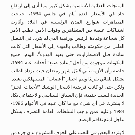
المنتجات الغذائية الأساسية بشكل كبير مما أدى إلى ارتفاع
حاد في الأسعار. لعدة أيام في جانفي 1984، اجتاحت
المظاهرات شوارع المدن الرئيسية في البلاد وأثارت
اشتباكات عنيفة بين المتظاهرين وقوات الأمن. تطلب الأمر
كل شجاعة وقيادة الرئيس بورقيبة الذي لم يتردد في التنصل
العلني من حكومته وطالب بالعودة إلى الأسعار التي كانت
6
سائدة قبل الاضطرابات حتى يعود الهدوء
. اليوم، جميع
المكونات موجودة من أجل "إعادة صنع" أحداث عام 1984،
خاصة وأن الأزمة تأتي قُبيْل شهر رمضان حيث يزداد الطلب
بشكل تلقائي تقريبًا ويتم اختبار "أعصاب" المستهلكين بشدة.
ولكن حتى لو كانت فرضية الانفجار الوشيك "لأحداث الخبز"
الجديدة ليست حتمية، فإن السياق السياسي والاجتماعي يكاد
لا يشترك في أي شيء مع ما كان عليه في الأعوام 1983-
1984 وعليه فمن واجب السلطات العامة التصرف بشكل
عاجل لمنع تفاقم الوضع.
لا يتردد البعض في اللعب على الخوف المشروع لدى جزء من