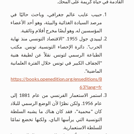
القادمة في حياة كريمة على المحك.
حبيب عايب عالم جغرافي، وباحث حاليًا في
مرصد السيادة الغذائية والبيئة، وهو أحد الأعضاء
المؤسسين له. وهو أيضًا مخرج أفلام وثائقية.
ليبيدي جول 1955. "الاقتصاد التونسي منذ نهاية
الحرب". دائرة الإحصاء التونسية. تونس. مكتب
الطباعة الرسمي لتونس. نقلاً عن لطيفة هنية
"الجفاف الكبير في تونس خلال الفترة العلمانية
الماضية".
https://books.openedition.org/enseditions/8
63?lang=fr
استمر الاستعمار الفرنسي من عام 1881 إلى
عام 1956. ولكن نظرًا لأن الوضع الرسمي للبلاد
كان "محمية"، فقد كان هناك ما يشبه السلطة
التونسية التي يرأسها الباي، ولكنها تخضع تمامًا
للسلطة الاستعمارية.