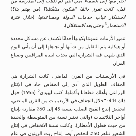
أكثر منها إلى السماء
.
أمي التي لم تذهب إلى المدرسة من
قبل، كانت تقول دائمًا
"
شكون متلفّتلنا؟
(
من يهتم بنا؟
)
لاستنكار غياب خدمات الدولة ومساعدتها
(
خلال فترة
3
الاستعمار
وحتى بعد الاستقلال
).
تتميز الأزمات عمومًا بكونها أحداثًا تكشف عن مشاكل محددة
أو هيكلية يتم التقليل من شأنها أو تجاهلها إلى أن يأتي اليوم
الذي تلتهب فيه الشرارة التي تجذب انتباه المراقبين وصناع
القرار.
في الأربعينيات من القرن الماضي، كانت الشرارة هي
الجفاف الطويل الذي أدى إلى انخفاض حاد في الإنتاج
2
الزراعي وأهلك قطعانا بأكملها. كتب ليبيدي
(1955) حول
ذلك قائلا: "خلال الجفاف في الأربعينيات من القرن الماضي،
انخفض إنتاج القمح الصلب بنسبة 45 إلى 60٪ مقارنة بإنتاج
أواخر الثلاثينيات (والتي تعتبر نسبة بين المتوسطة والجيدة
من حيث هطول الأمطار)، وكانت نسبة الانخفاض في إنتاج
الشعير تناهز 50٪. انخفض أيضا إنتاج زيت الزيتون في عام