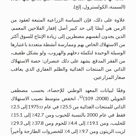
(السمنة، الكولسترول، إلخ).
علاوة على ذلك، فإن السياسة الزراعية المتبعة لعقود من
الزمن هي أيضًا إلى حد كبير أصل إفقار الفلاحين المعمم،
الذين يجدون أنفسهم مضطرين إلى زيادة الإنتاج للسوق أكثر
من الاستهلاك الخاص بهم وممارسة أنشطة متعددة باعتبارها
الوسيلة الوحيدة لتكملة دخلهم والهروب، ولو بشكل طفيف،
من الفقر المدقع. يشهد على ذلك عنصران: حصة الاستهلاك
الذاتي من المنتجات الغذائية والظلم العقاري الذي يعاقب
صغار المزارعين.
وفقًا لبيانات المعهد الوطني للإحصاء، بحسب مصطفى
12
الجويلي (2008، 109)
، انخفض متوسط ​​نصيب الاستهلاك
13
الذاتي للمنتجات الغذائية من 25.5٪ في عام 1975
إلى 2.5٪
فقط في عام 2000 بالنسبة للحبوب ومن 42.7٪ إلى 15.1٪
للحليب، ومن 19.1٪ إلى 4.4٪ للحوم ومن 37.8٪ إلى 29.3٪
لزيت الزيتون ومن 9.7٪ إلى 4٪ للخضروات الطازجة وأخيراً