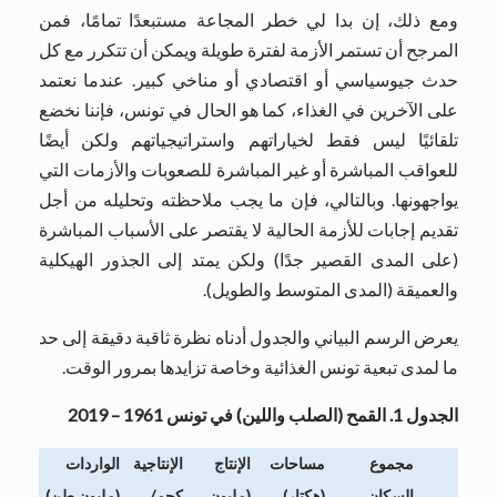
ومع ذلك، إن بدا لي خطر المجاعة مستبعدًا تمامًا، فمن
المرجح أن تستمر الأزمة لفترة طويلة ويمكن أن تتكرر مع كل
حدث جيوسياسي أو اقتصادي أو مناخي كبير. عندما نعتمد
على الآخرين في الغذاء، كما هو الحال في تونس، فإننا نخضع
تلقائيًا ليس فقط لخياراتهم واستراتيجياتهم ولكن أيضًا
للعواقب المباشرة أو غير المباشرة للصعوبات والأزمات التي
يواجهونها. وبالتالي، فإن ما يجب ملاحظته وتحليله من أجل
تقديم إجابات للأزمة الحالية لا يقتصر على الأسباب المباشرة
(على المدى القصير جدًا) ولكن يمتد إلى الجذور الهيكلية
والعميقة (المدى المتوسط ​​والطويل).
يعرض الرسم البياني والجدول أدناه نظرة ثاقبة دقيقة إلى حد
ما لمدى تبعية تونس الغذائية وخاصة تزايدها بمرور الوقت.
الجدول
1.
القمح
(
الصلب واللين
)
في تونس
1961 – 2019
مجموع
مساحات
الإنتاج
الإنتاجية
الواردات
السكان
(
هكتار
)
(
مليون
كجم
/
(
مليون طن
)