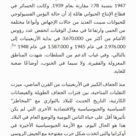
1947 بنسبة 78٪ مقارنة بعام 1939. وكانت الخسائر في
قطاع الإنتاج الحيواني هائلة إذ أن حالة البؤس الفسيولوجي
للحيوانات سببت العديد من حالات الإجهاض وأنواعا مختلفة
من الحمى وارتفاعا في معدل الوفيات. انخفض عدد رؤوس
الأغنام من أكثر من 3.670.000 في بداية الأربعينيات إلى
3
2.976.000 في عام 1945 و 1.587.000 في عام 1948 "
.
بالتالي، وفي غياب الدعم من السلطات، شهدت المناطق
المعزولة والفقيرة، ولا سيما في الجنوب، أوضاعًا صعبة
للغاية.
منذ الجفاف الكبير في الأربعينيات من القرن الماضي، ميزت
التقلبات المناخية، بين فترات الجفاف الطويلة والفيضانات
الكارثية، التاريخ الحديث للبلاد بالتوازي مع "المخاطر"
السياسية والجيوسياسية والاقتصادية الأخرى التي لم يكن
تأثيرها أقل على حياة الناس اليومية والوضع العام في البلاد.
هذا هو الحال اليوم، مع الأزمة الجيوسياسية الأخيرة في
أوكرانيا والتي اتخذت شكل حرب مفتوحة مع الجيش الروسي