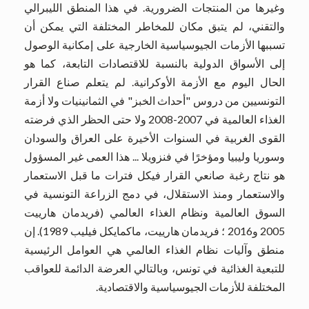
وغيرها من المنتجات الضرورية. في هذا المنطق الليبرالي
والتقني، لم يتبق مكان للمخاطر المختلفة التي يمكن أن
تسببها الأزمات الجيوسياسية الخارجية على إمكانية الوصول
إلى الأسواق الدولية بالنسبة للاقتصادات التابعة، كما هو
الحال اليوم مع الأزمة الأوكرانية. لم يتعلم صناع القرار
التونسيين من دروس "أحداث الخبز" في الثمانينيات ولا أزمة
الغذاء العالمية في 2007-2008 ولا حتى الحظر الذي فرضته
القوى الغربية في السنوات الأخيرة على العراق والسودان
وسوريا وليبيا ومؤخرًا في فنزويلا ... هذا العمى غير المسؤول
هو نتاج رغبة صانعي القرار فيكل فترات ما قبل الاستعمار
والاستعمار ومنذ الاستقلال، في دمج الزراعة التونسية في
السوق العالمية ونظام الغذاء العالمي (فريدمان هارييت
2005 و2016 ؛ فريدمان هارييت، ماكمايكل فيليب 1989). إن
منطق وآليات نظام الغذاء العالمي هي العوامل الرئيسية
للتبعية الغذائية في تونس، وبالتالي العرضة الدائمة للعواقب
المختلفة للأزمات الجيوسياسية والاقتصادية.