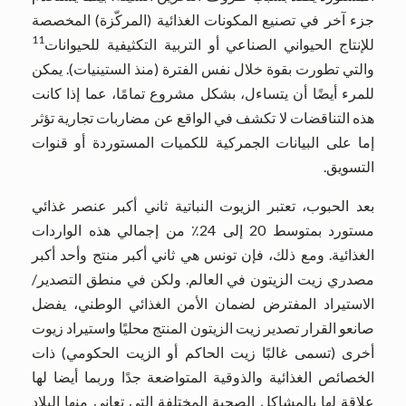
جزء آخر في تصنيع المكونات الغذائية (المركّزة) المخصصة
11
للإنتاج الحيواني الصناعي أو التربية التكثيفية للحيوانات
والتي تطورت بقوة خلال نفس الفترة (منذ الستينيات). يمكن
للمرء أيضًا أن يتساءل، بشكل مشروع تمامًا، عما إذا كانت
هذه التناقضات لا تكشف في الواقع عن مضاربات تجارية تؤثر
إما على البيانات الجمركية للكميات المستوردة أو قنوات
التسويق.
بعد الحبوب، تعتبر الزيوت النباتية ثاني أكبر عنصر غذائي
مستورد بمتوسط ​​20 إلى 24٪ من إجمالي هذه الواردات
الغذائية. ومع ذلك، فإن تونس هي ثاني أكبر منتج وأحد أكبر
مصدري زيت الزيتون في العالم. ولكن في منطق التصدير/
الاستيراد المفترض لضمان الأمن الغذائي الوطني، يفضل
صانعو القرار تصدير زيت الزيتون المنتج محليًا واستيراد زيوت
أخرى (تسمى غالبًا زيت الحاكم أو الزيت الحكومي) ذات
الخصائص الغذائية والذوقية المتواضعة جدًا وربما أيضا لها
علاقة لها بالمشاكل الصحية المختلفة التي تعاني منها البلاد