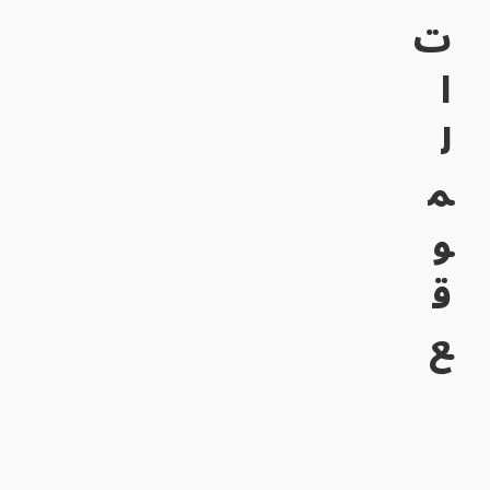
ت
ا
ل
م
و
ق
ع