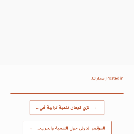
المؤتمر الدولي حول التنمية
الرّي كرهان تنمية تر
والحرب والفلاحة في المنطقة
جندوبة
العربية-الإيرانية
Posted in
إصداراتنا
.
Post navigation
←
الرّي كرهان تنمية ترابية في…
المؤتمر الدولي حول التنمية والحرب…
→