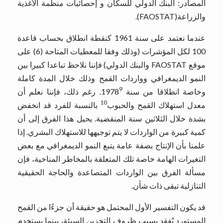
المصادر: البنك الدولي للسكان و إحصائيات منظمة الأغذية
والزراعة(FAOSTAT).
عندما نعتمد على سنة 1961 كنقطة انطلاق بحساب قاعدة
100 لكل المؤشرات (وذلك وفقا للمعطيات المتاحة (6) على
موقع FAOSTAT والبنك الدولي) فإننا نلاحظ تباعدا كبيرا بين
النمو الديمغرافي وواردات القمح وذلك خلال المدة كاملة
9
وخاصة انطلاقا من سنة 1978
. رغم ذلك، فإننا نعلم أن
10
معدل استهلاك القمح والحبوب
بالنسبة للفرد قد انخفض
بشدة خلال الثلاثين سنة المنقضية. يحيل هذا الفرق إلى أن
كمية كبيرة من الواردات لا يتم توجيهها للاستهلاك البشري. إذا
علمنا بأن الإنتاج بصفة عامة يتبع النمو الديمغرافي مع بعض
التغيرات الهامة خاصة تلك المتعلقة بالمخاطر المناخية، فإن
مسألة الفرق بين الواردات المتصاعدة والحاجة الحقيقية
التنازلية تبقى ذات شأن.
قد يكون التفسير الأول المحتمل هو حقيقة أن جزءًا من القمح
المستورد يُفقد بسبب ظروف التخزين السيئة، بينما يستخدم