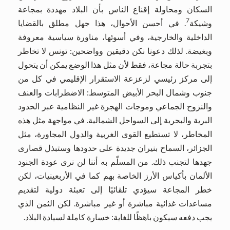
السكان ومحاولة إقناع الناس بأن البلاد مهددة بمجاعة
7
وشيكة
. في أحسن الأحوال، هذا جهل مطلق بالقضايا
الداخلية والخارجية، وفي أسوئها، مناورة سياسية معروفة
وبغيضة. لذلك دعونا نكن دقيقين وواضحين: تونس لا تخاطر
بتجربة حالة مجاعة، فقط لأن مثل هذا الوضع يمكن أن يتحول
إلى مركز رئيسي لزعزعة الاستقرار الإقليمي في كل من
جنوب وشمال البحر الأبيض المتوسط: الاضطرابات والعنف
والنزوح الجماعي وموجات الهجرة غير النظامية عبر الحدود
البرية والبحرية إلى السواحل الشمالية. في مواجهة مثل هذه
المخاطر، لا تستطيع القوى الغربية والدول المجاورة، مثل
الجزائر، السماح بنيران جديدة على حدودها وستبذل قصارى
جهدها لتجنب ذلك. من المسلّم به أننا لن نرى عودة الجنود
الألمان بأكياس الأرز الخاصة بهم كما في الأربعينيات، لكن
خطر المجاعة سيؤدي تلقائيًا إلى تعبئة دولية لتقديم
مساعدات غذائية مباشرة أو غير مباشرة. لكن الثمن الذي
يجب دفعه سيكون باهظًا للغاية: خسارة كاملة لسيادة البلاد.