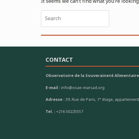
It seems we can’t find what you’re looking
Search
for:
CONTACT
Observatoire de la Souveraineté Alimentaire
E-mail :
info@osae-marsad.org
Adresse :
39, Rue de Paris, 1° étage, appartement
Tel. :
+216 50225557