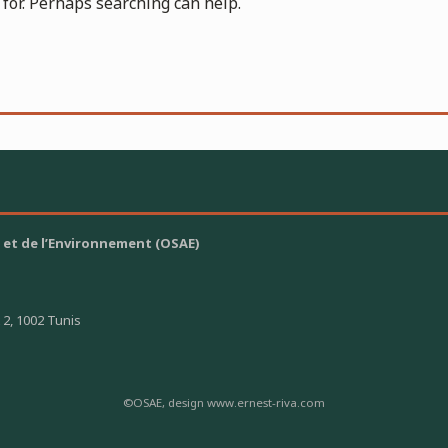
 for. Perhaps searching can help.
 et de l’Environnement (OSAE)
 2, 1002 Tunis
©OSAE, design www.ernest-riva.com