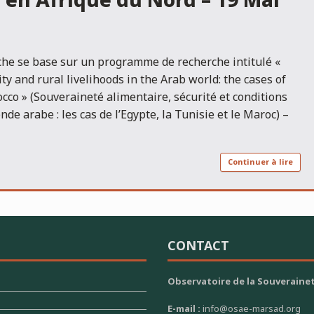
 en Afrique du Nord – 19 Mai
che se base sur un programme de recherche intitulé «
ty and rural livelihoods in the Arab world: the cases of
cco » (Souveraineté alimentaire, sécurité et conditions
nde arabe : les cas de l’Egypte, la Tunisie et le Maroc) –
Continuer à lire
CONTACT
Observatoire de la Souverainet
E-mail :
info@osae-marsad.org