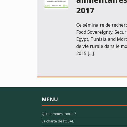
alimentaires
2017
Ce séminaire de recher
Food Sovereignty, Securi
Egypt, Tunisia and Moro
de vie rurale dans le mo
2015 […]
MENU
Qui sommes-nous ?
La charte de l’OSAE