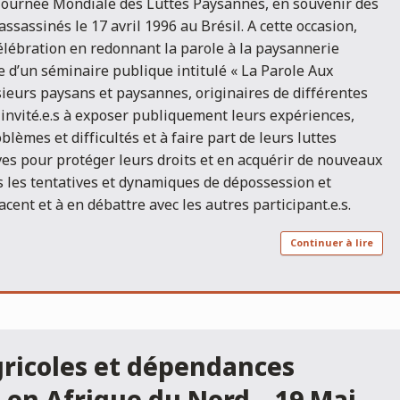
ournée Mondiale des Luttes Paysannes, en souvenir des
ssassinés le 17 avril 1996 au Brésil. A cette occasion,
célébration en redonnant la parole à la paysannerie
e d’un séminaire publique intitulé « La Parole Aux
usieurs paysans et paysannes, originaires de différentes
 invité.e.s à exposer publiquement leurs expériences,
blèmes et difficultés et à faire part de leurs luttes
ives pour protéger leurs droits et en acquérir de nouveaux
es les tentatives et dynamiques de dépossession et
acent et à en débattre avec les autres participant.e.s.
Continuer à lire
gricoles et dépendances