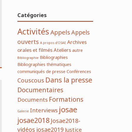
Catégories
Activités
Appels
Appels
ouverts
Archives
A propos d'OSAE
orales et filmés
Ateliers
autre
Bibliographies
Bibliographie
Bibliographies thématiques
communiqués de presse
Conférences
Dans la presse
Couscous
Documentaires
Formations
Documents
josae
Interviews
Galerie
josae2018
Josae2018-
vidéos
josae2019
Justice