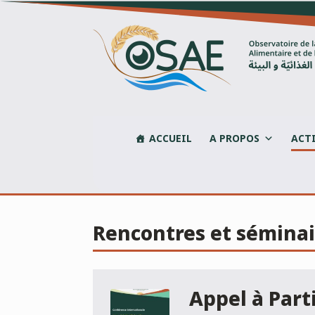
Skip
to
content
ACCUEIL
A PROPOS
ACT
Rencontres et séminai
Appel à Part