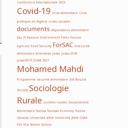
Conférence Internationale 2025
Covid-19
crise alimentaire
Crise
politique en Algérie
crises sociales
documents
dépendance alimentaire
Eau
El Kamour
Environment
Films
foncier
ForSAC
agricole
Food Security
insecurité
alimentaire
Interviews
josae
josae-2018
josae2019
JOSAE 2021
Mohamed Mahdi
Programme
securité alimentaire
Sidi Bouzid
Sociologie
Society
Rurale
sociétés rurales
Souveraineté
Alimentaire
Tunisia
Tunisian Economy
Tunisie
Ukraine
Université d'été
Université d’été OSAE-
FES
VCA
Winter School