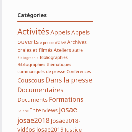
Catégories
Activités
Appels
Appels
ouverts
Archives
A propos d'OSAE
orales et filmés
Ateliers
autre
Bibliographies
Bibliographie
Bibliographies thématiques
communiqués de presse
Conférences
Dans la presse
Couscous
Documentaires
Formations
Documents
josae
Interviews
Galerie
josae2018
Josae2018-
vidéos
josae2019
Justice