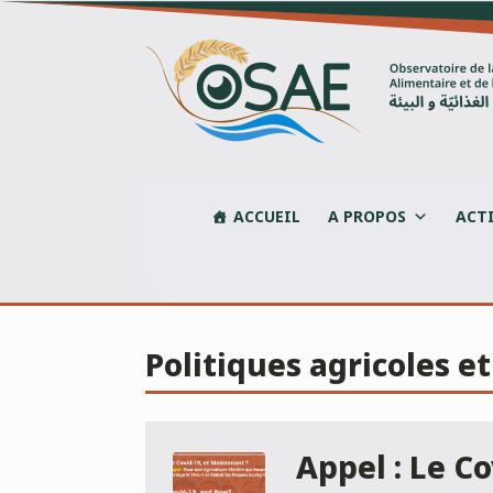
Skip
to
content
ACCUEIL
A PROPOS
ACT
Politiques agricoles e
Appel : Le C