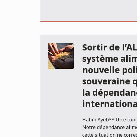
Sortir de l’
système alim
nouvelle pol
souveraine 
la dépendanc
internation
Habib Ayeb** Un.e tunis
Notre dépendance alime
cette situation ne corr