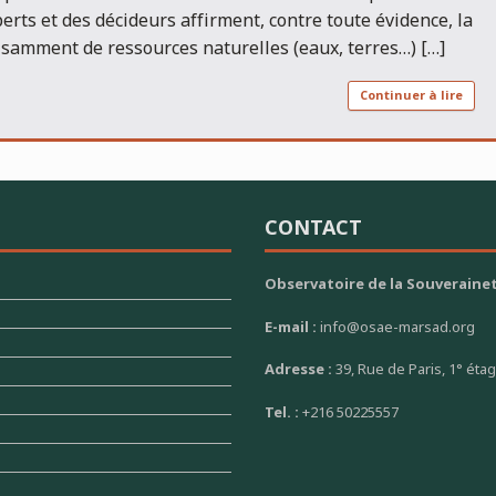
erts et des décideurs affirment, contre toute évidence, la
isamment de ressources naturelles (eaux, terres…) […]
Continuer à lire
CONTACT
Observatoire de la Souverainet
E-mail :
info@osae-marsad.org
Adresse :
39, Rue de Paris, 1° éta
Tel. :
+216 50225557