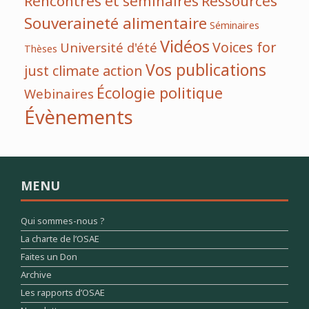
Rencontres et séminaires
Ressources
Souveraineté alimentaire
Séminaires
Vidéos
Voices for
Université d'été
Thèses
Vos publications
just climate action
Écologie politique
Webinaires
Évènements
MENU
Qui sommes-nous ?
La charte de l’OSAE
Faites un Don
Archive
Les rapports d’OSAE