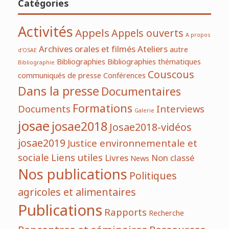
Catégories
Activités
Appels
Appels ouverts
A propos
Archives orales et filmés
Ateliers
autre
d'OSAE
Bibliographies
Bibliographies thématiques
Bibliographie
Couscous
communiqués de presse
Conférences
Dans la presse
Documentaires
Formations
Documents
Interviews
Galerie
josae
josae2018
Josae2018-vidéos
josae2019
Justice environnementale et
sociale
Liens utiles
Livres
Non classé
News
Nos publications
Politiques
agricoles et alimentaires
Publications
Rapports
Recherche