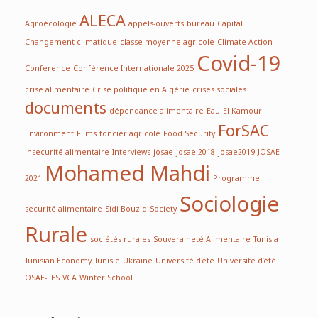
ALECA
Agroécologie
appels-ouverts
bureau
Capital
Changement climatique
classe moyenne agricole
Climate Action
Covid-19
Conference
Conférence Internationale 2025
crise alimentaire
Crise politique en Algérie
crises sociales
documents
dépendance alimentaire
Eau
El Kamour
ForSAC
Environment
Films
foncier agricole
Food Security
insecurité alimentaire
Interviews
josae
josae-2018
josae2019
JOSAE
Mohamed Mahdi
2021
Programme
Sociologie
securité alimentaire
Sidi Bouzid
Society
Rurale
sociétés rurales
Souveraineté Alimentaire
Tunisia
Tunisian Economy
Tunisie
Ukraine
Université d'été
Université d’été
OSAE-FES
VCA
Winter School