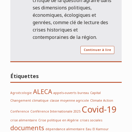
critique de la question agraire dans
ses dimensions politiques,
économiques, écologiques et
genrées, comme clé de lecture des
crises historiques et
contemporaines de la région.
Continuer à lire
Étiquettes
ALECA
Agroécologie
appels-ouverts
bureau
Capital
Changement climatique
classe moyenne agricole
Climate Action
Covid-19
Conference
Conférence Internationale 2025
crise alimentaire
Crise politique en Algérie
crises sociales
documents
dépendance alimentaire
Eau
El Kamour