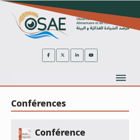
Skip
to
content
Conférences
Conférence