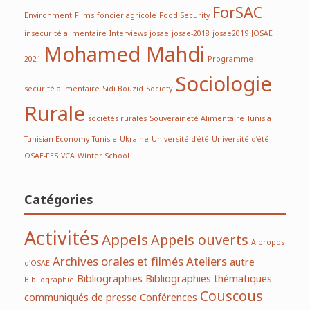
ForSAC
Environment
Films
foncier agricole
Food Security
insecurité alimentaire
Interviews
josae
josae-2018
josae2019
JOSAE
Mohamed Mahdi
2021
Programme
Sociologie
securité alimentaire
Sidi Bouzid
Society
Rurale
sociétés rurales
Souveraineté Alimentaire
Tunisia
Tunisian Economy
Tunisie
Ukraine
Université d'été
Université d’été
OSAE-FES
VCA
Winter School
Catégories
Activités
Appels
Appels ouverts
A propos
Archives orales et filmés
Ateliers
autre
d'OSAE
Bibliographies
Bibliographies thématiques
Bibliographie
Couscous
communiqués de presse
Conférences