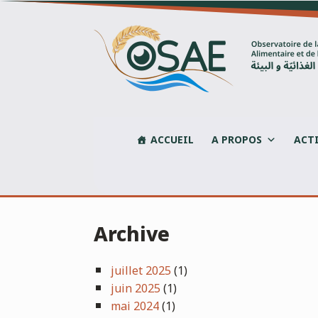
Skip
to
content
ACCUEIL
A PROPOS
ACT
Archive
juillet 2025
(1)
juin 2025
(1)
mai 2024
(1)