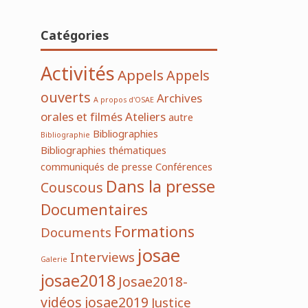
Catégories
Activités
Appels
Appels
ouverts
Archives
A propos d'OSAE
orales et filmés
Ateliers
autre
Bibliographies
Bibliographie
Bibliographies thématiques
communiqués de presse
Conférences
Dans la presse
Couscous
Documentaires
Formations
Documents
josae
Interviews
Galerie
josae2018
Josae2018-
vidéos
josae2019
Justice