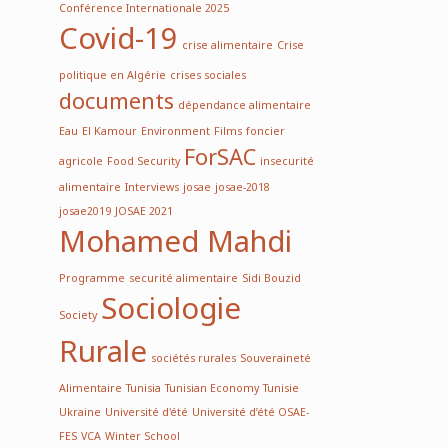
Conférence Internationale 2025
Covid-19
crise alimentaire
Crise
politique en Algérie
crises sociales
documents
dépendance alimentaire
Eau
El Kamour
Environment
Films
foncier
ForSAC
agricole
Food Security
insecurité
alimentaire
Interviews
josae
josae-2018
josae2019
JOSAE 2021
Mohamed Mahdi
Programme
securité alimentaire
Sidi Bouzid
Sociologie
Society
Rurale
sociétés rurales
Souveraineté
Alimentaire
Tunisia
Tunisian Economy
Tunisie
Ukraine
Université d'été
Université d’été OSAE-
FES
VCA
Winter School