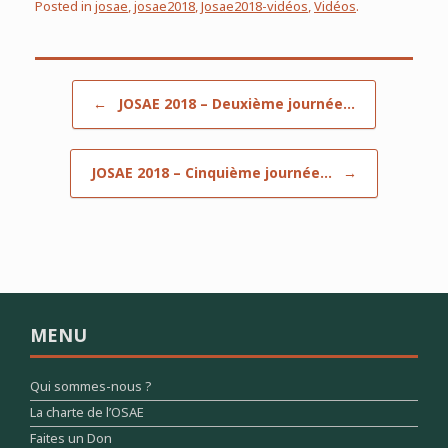
Posted in
josae
,
josae2018
,
Josae2018-vidéos
,
Vidéos
.
Post navigation
←
JOSAE 2018 – Deuxième journée…
JOSAE 2018 – Cinquième journée…
→
MENU
Qui sommes-nous ?
La charte de l’OSAE
Faites un Don