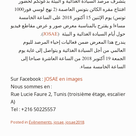
يتشرف مرصد السيادة الغذائية و البيئة بدعوتكم لحضور
افتتاح مقره الكائن بتونس العاصمة (2 نهج لوسي فور1000
تونس) يوم الإثنين 15 أكتوبر 2018 على الساعة الخامسة
مساءا و يقترح بالمناسبة معرض صور و عرض مقاطع فيديو
).
JOSAE
(
حول أيام السيادة الغذائية و البيئة
يندرج هذا المعرض ضمن فعاليات إحياء المرصد لليوم
العالمي من أجل السيادة الغذائية و يتواصل إلى غاية يوم
الجمعة 19 أكتوبر 2018 من الساعة العاشرة صباحا إلى
الساعة الخامسة مساء.
Sur Facebook :
JOSAE en images
Nous sommes en :
Rue Lucie Faure 2, Tunis (troisième étage, escalier
A)
Tel : +216 50225557
Posted in
Évènements
,
josae
,
josae2018
.