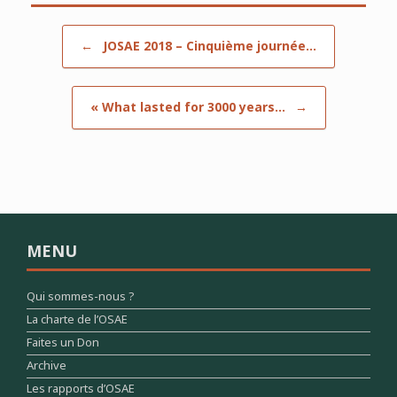
Post navigation
←
JOSAE 2018 – Cinquième journée…
« What lasted for 3000 years…
→
MENU
Qui sommes-nous ?
La charte de l’OSAE
Faites un Don
Archive
Les rapports d’OSAE