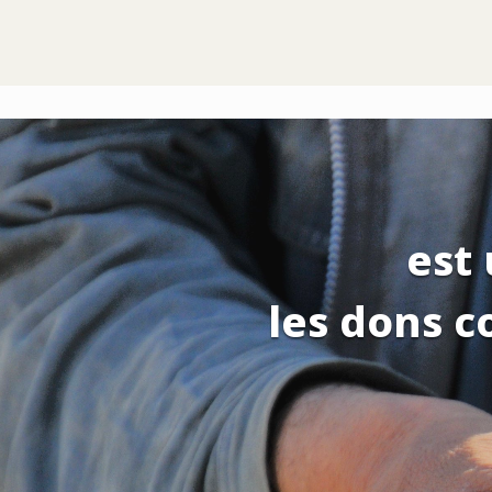
est
les dons c