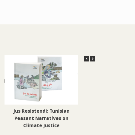
Jus Resistendi: Tunisian
Policy Insights from
Peasant Narratives on
Seeds 2023’ Project: 
Climate Justice
Food Sovereig