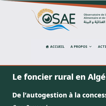
Skip
to
content
ACCUEIL
A PROPOS
ACT
Le foncier rural en Alg
De l’autogestion à la conces