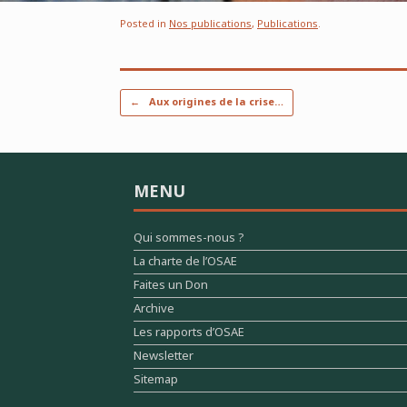
Posted in
Nos publications
,
Publications
.
Post navigation
←
Aux origines de la crise…
MENU
Qui sommes-nous ?
La charte de l’OSAE
Faites un Don
Archive
Les rapports d’OSAE
Newsletter
Sitemap