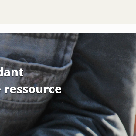
dant
e ressource