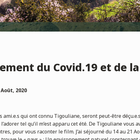
sement du Covid.19 et de l
–
Août, 2020
 ami.e.s qui ont connu Tigouliane, seront peut-être déçu.e.s 
l’adorer tel qu’il m’est apparu cet été. De Tigouliane vous 
utres, pour vous raconter le film. J’ai séjourné du 14 au 21 Ao
 trouve le « pays » : Un environnement naturel consternant e