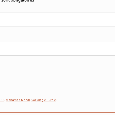
*
sont obligatoires
-19
,
Mohamed Mahdi
,
Sociologie Rurale
.