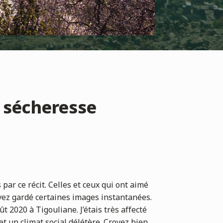
a sécheresse
par ce récit. Celles et ceux qui ont aimé
avez gardé certaines images instantanées.
ût 2020 à Tigouliane. J’étais très affecté
t un climat social délétère. Croyez bien