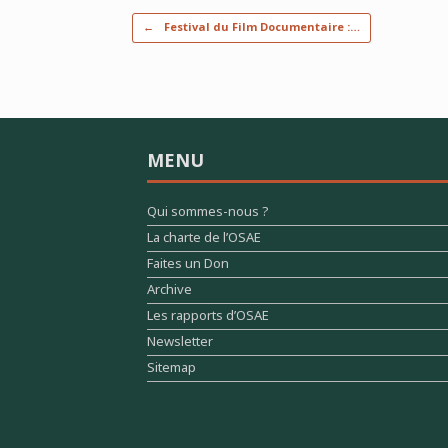
Post navigation
←
Festival du Film Documentaire :…
MENU
Qui sommes-nous ?
La charte de l’OSAE
Faites un Don
Archive
Les rapports d’OSAE
Newsletter
Sitemap