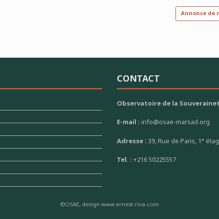
Annonce de r
CONTACT
Observatoire de la Souverainet
E-mail :
info@osae-marsad.org
Adresse :
39, Rue de Paris, 1° éta
Tel. :
+216 50225557
©OSAE, design www.ernest-riva.com