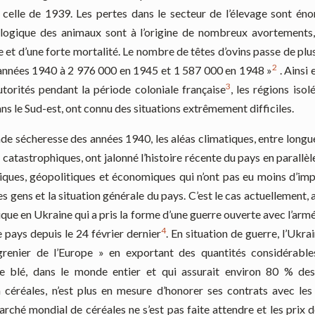
 celle de 1939. Les pertes dans le secteur de l’élevage sont énor
logique des animaux sont à l’origine de nombreux avortements,
e et d’une forte mortalité. Le nombre de têtes d’ovins passe de pl
2
années 1940 à 2 976 000 en 1945 et 1 587 000 en 1948 »
. Ainsi 
3
utorités pendant la période coloniale française
, les régions isol
 le Sud-est, ont connu des situations extrêmement difficiles.
de sécheresse des années 1940, les aléas climatiques, entre long
 catastrophiques, ont jalonné l’histoire récente du pays en parallèl
tiques, géopolitiques et économiques qui n’ont pas eu moins d’imp
s gens et la situation générale du pays. C’est le cas actuellement, 
ique en Ukraine qui a pris la forme d’une guerre ouverte avec l’armé
4
 pays depuis le 24 février dernier
. En situation de guerre, l’Ukra
renier de l’Europe » en exportant des quantités considérables
 blé, dans le monde entier et qui assurait environ 80 % des
n céréales, n’est plus en mesure d’honorer ses contrats avec les 
rché mondial de céréales ne s’est pas faite attendre et les prix 