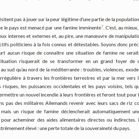
ésitent pas à jouer sur la peur légitime d’une partie de la populatio
7
que le pays est menacé par une famine imminente
. C’est, au mieux
eux internes et externes et, au pire, une manœuvre de manipulati
tifs politiciens à la fois connus et détestables. Soyons donc précis
urt aucun risque de connaître une situation de famine ne serai
situation risquerait de se transformer en un grand foyer de d
 au sud qu’au nord de la méditerranée : troubles, violences, exod
rrégulière à travers les frontières terrestres et par la mer vers 
 risques, les puissances occidentales et les pays voisins, tels qu
rmettre un nouvel incendie à leurs frontières et feront tout pour l’
ns pas des militaires Allemands revenir avec leurs sacs de riz 
 mais un risque de famine déclencherait automatiquement une
e pour acheminer des aides alimentaires directes ou indirectes. 
xtrêmement élevé : une perte totale de la souveraineté du pays.