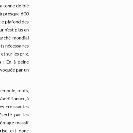
la tonne de blé
e à presque 600
 le plafond des
ur n’est plus en
marché mondial
ets nécessaires
t sur les prix.
s : En à peine
rovoquée par un
 semoule, œufs,
’additionner, à
es croissantes
éserté par les
chômage massif
rise est donc