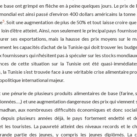
e base ont grimpé en flèche en à peine quelques jours. Le prix de 
mondial est ainsi passé d’environ 400 dollars américains la tonn
5
ne
. Soit une augmentation de plus de 50% et tout laisse croire que
 loin d’être atteint. Ainsi, non seulement le principal pays fournisse
surer ses exportations, mais la hausse des prix moyens sur le 
ement les capacités d’achat de la Tunisie qui doit trouver les budg
 fournisseurs qui n’hésitent pas à spéculer sur les stocks mondiaux e
ces de cette situation sur la Tunisie ont été quasi-immédiate
, la Tunisie s’est trouvée face à une véritable crise alimentaire p
politique international majeur.
t une pénurie de plusieurs produits alimentaires de base (farine,
ionnées…,) et une augmentation dangereuse des prix qui viennent s
ramadhan, aux nombreuses difficultés économiques et donc social
 depuis plusieurs années déjà, le pays fortement endetté et d
 et les touristes. La pauvreté atteint des niveaux records et le 
rande partie des jeunes, y compris les jeunes diplômés. La c