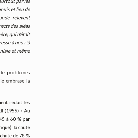
surtout par les
nuis et lieu de
onde relèvent
ects des aléas
re, qui n’était
resse à nous ?)
loniale et même
 de problèmes
lle embrase la
ent réduit les
di (1955) « Au
 45 à 60 % par
ique), la chute
7 chute de 78 %