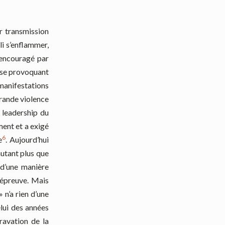
r transmission
li s’enflammer,
 encouragé par
base provoquant
 manifestations
grande violence
e leadership du
ent et a exigé
6
e
. Aujourd’hui
autant plus que
 d’une manière
’épreuve. Mais
 n’a rien d’une
elui des années
ravation de la