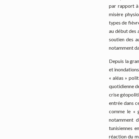
par rapport à
misère physio
types de fièvr
au début des 
soutien des a
notamment dans
Depuis la gran
et inondations
« aléas » poli
quotidienne de
crise géopolit
entrée dans ce
comme le « g
notamment de
tunisiennes e
réaction du ma