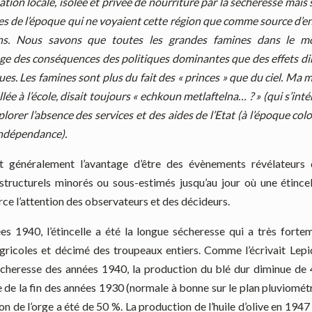
ation locale, isolée et privée de nourriture par la sécheresse mais 
es de l’époque qui ne voyaient cette région que comme source d’en
ons. Nous savons que toutes les grandes famines dans le m
e des conséquences des politiques dominantes que des effets dir
ues. Les famines sont plus du fait des « princes » que du ciel. Ma mè
llée à l’école, disait toujours « echkoun metlaftelna… ? » (qui s’inté
lorer l’absence des services et des aides de l’Etat (à l’époque co
indépendance).
nt généralement l’avantage d’être des évènements révélateurs
structurels minorés ou sous-estimés jusqu’au jour où une étince
orce l’attention des observateurs et des décideurs.
es 1940, l’étincelle a été la longue sécheresse qui a très fortem
gricoles et décimé des troupeaux entiers. Comme l’écrivait Lepi
écheresse des années 1940, la production du blé dur diminue de
e de la fin des années 1930 (normale à bonne sur le plan pluviométr
on de l’orge a été de 50 %. La production de l’huile d’olive en 194