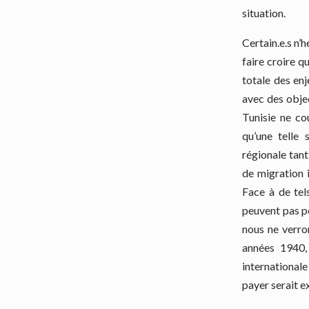
situation.
Certain.e.s n’h
faire croire 
totale des enj
avec des objec
Tunisie ne co
qu’une telle 
régionale tant
de migration i
Face à de tels
peuvent pas pe
nous ne verro
années 1940,
international
payer serait e