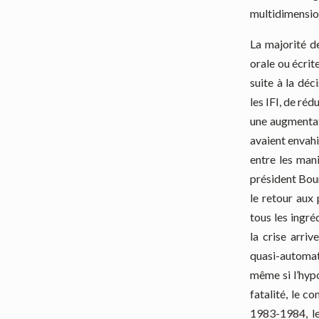
multidimensio
La majorité d
orale ou écrit
suite à la dé
les IFI, de ré
une augmentati
avaient envahi
entre les mani
président Bou
le retour aux 
tous les ingré
la crise arri
quasi-automat
même si l’hypo
fatalité, le c
1983-1984, le