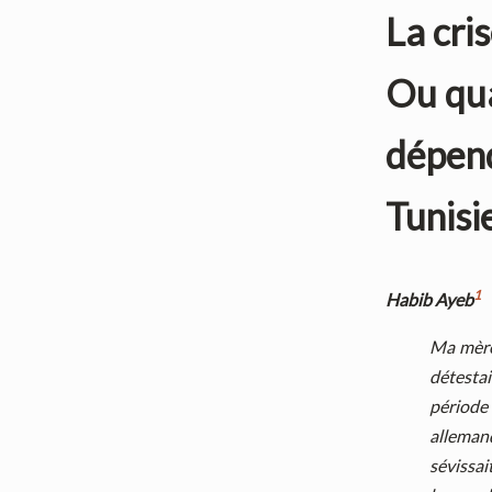
La cri
Ou qua
dépend
Tunisi
1
Habib Ayeb
Ma mère,
détestait
période
alleman
sévissai