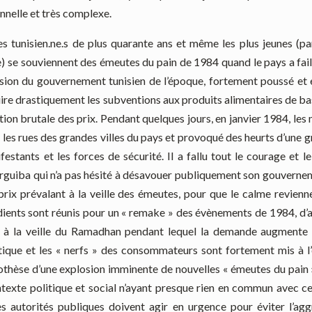
nnelle et très complexe.
es tunisien.ne.s de plus quarante ans et même les plus jeunes (pa
e) se souviennent des émeutes du pain de 1984 quand le pays a fail
cision du gouvernement tunisien de l’époque, fortement poussé et
duire drastiquement les subventions aux produits alimentaires de 
on brutale des prix. Pendant quelques jours, en janvier 1984, les
 les rues des grandes villes du pays et provoqué des heurts d’une 
festants et les forces de sécurité. Il a fallu tout le courage et l
rguiba qui n’a pas hésité à désavouer publiquement son gouvernem
prix prévalant à la veille des émeutes, pour que le calme revienn
dients sont réunis pour un « remake » des évènements de 1984, d’
ve à la veille du Ramadhan pendant lequel la demande augmente
ique et les « nerfs » des consommateurs sont fortement mis à l
thèse d’une explosion imminente de nouvelles « émeutes du pain »
ontexte politique et social n’ayant presque rien en commun avec c
s autorités publiques doivent agir en urgence pour éviter l’agg