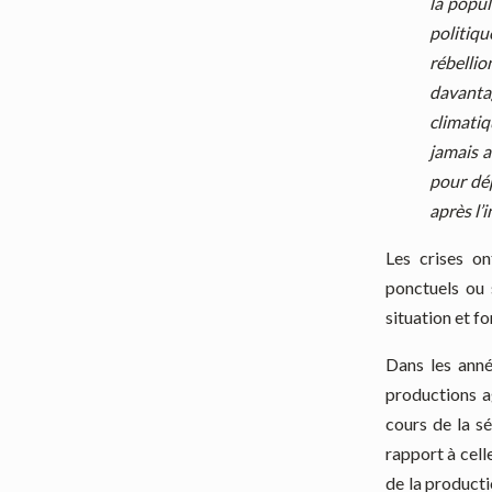
la popul
politiqu
rébelli
davantag
climatiq
jamais a
pour dép
après l’
Les crises o
ponctuels ou 
situation et f
Dans les anné
productions a
cours de la s
rapport à cell
de la producti