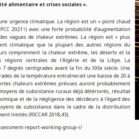
é alimentaire et crises sociales »
.
une urgence climatique. La région est un « point chaud
IPCC 2021
1
) avec une forte probabilité d'augmentation
des vagues de chaleur extrêmes. La région est « plus
ent climatique que la plupart des autres régions du
eurs comprennent la chaleur extrême, les déserts et la
s régions centrales de l'Algérie et de la Libye. La
7 degrés centigrades avant la fin du XXIe siècle. Une
ades de la température entraînerait une baisse de 20 à
s fortes chaleurs extrêmes prévues auront probablement
moyens de subsistance ruraux déjà détériorés, résultat
nomique et de la négligence des décideurs à l'égard des
moyens de subsistance dans le cadre de la distribution
ment limités (RICCAR 2018,43).
assessment-report-working-group-i/