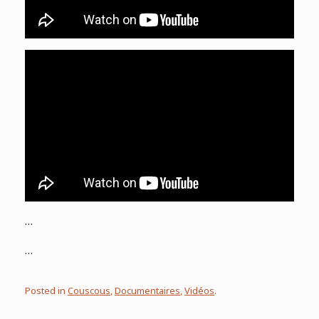
…
…
Posted in
Couscous
,
Documentaires
,
Vidéos
.