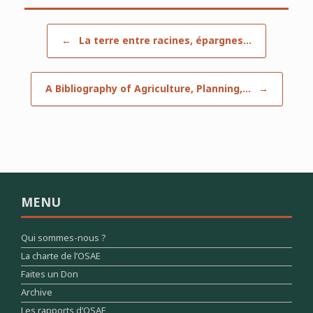
Post navigation
←
La terre entre racines, épargnes…
A Bibliography of Agriculture, Planning,…
→
MENU
Qui sommes-nous ?
La charte de l’OSAE
Faites un Don
Archive
Les rapports d’OSAE