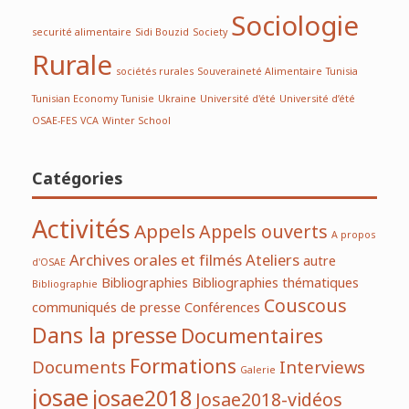
Sociologie
securité alimentaire
Sidi Bouzid
Society
Rurale
sociétés rurales
Souveraineté Alimentaire
Tunisia
Tunisian Economy
Tunisie
Ukraine
Université d'été
Université d’été
OSAE-FES
VCA
Winter School
Catégories
Activités
Appels
Appels ouverts
A propos
Archives orales et filmés
Ateliers
autre
d'OSAE
Bibliographies
Bibliographies thématiques
Bibliographie
Couscous
communiqués de presse
Conférences
Dans la presse
Documentaires
Formations
Documents
Interviews
Galerie
josae
josae2018
Josae2018-vidéos