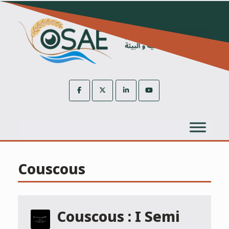
Skip
to
content
Couscous
Couscous : I Semi