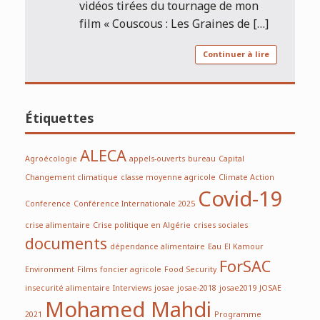
vidéos tirées du tournage de mon
film « Couscous : Les Graines de […]
Continuer à lire
Étiquettes
ALECA
Agroécologie
appels-ouverts
bureau
Capital
Changement climatique
classe moyenne agricole
Climate Action
Covid-19
Conference
Conférence Internationale 2025
crise alimentaire
Crise politique en Algérie
crises sociales
documents
dépendance alimentaire
Eau
El Kamour
ForSAC
Environment
Films
foncier agricole
Food Security
insecurité alimentaire
Interviews
josae
josae-2018
josae2019
JOSAE
Mohamed Mahdi
2021
Programme