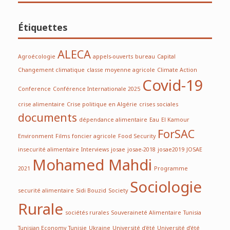
Étiquettes
ALECA
Agroécologie
appels-ouverts
bureau
Capital
Changement climatique
classe moyenne agricole
Climate Action
Covid-19
Conference
Conférence Internationale 2025
crise alimentaire
Crise politique en Algérie
crises sociales
documents
dépendance alimentaire
Eau
El Kamour
ForSAC
Environment
Films
foncier agricole
Food Security
insecurité alimentaire
Interviews
josae
josae-2018
josae2019
JOSAE
Mohamed Mahdi
2021
Programme
Sociologie
securité alimentaire
Sidi Bouzid
Society
Rurale
sociétés rurales
Souveraineté Alimentaire
Tunisia
Tunisian Economy
Tunisie
Ukraine
Université d'été
Université d’été