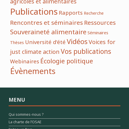
agricoles et alimentaires
Publications
Rapports
Recherche
Rencontres et séminaires
Ressources
Souveraineté alimentaire
Séminaires
Vidéos
Voices for
Université d'été
Thèses
Vos publications
just climate action
Écologie politique
Webinaires
Évènements
MENU
Qui sommes-nous ?
La charte de l’OSAE