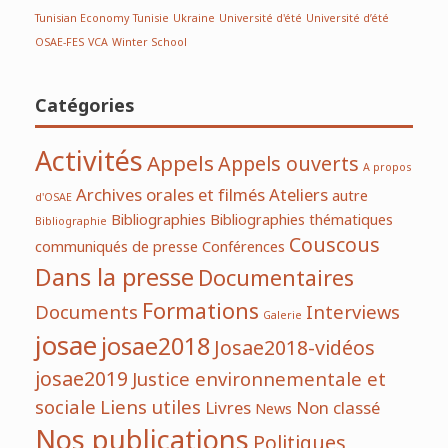
Tunisian Economy
Tunisie
Ukraine
Université d'été
Université d’été
OSAE-FES
VCA
Winter School
Catégories
Activités
Appels
Appels ouverts
A propos
Archives orales et filmés
Ateliers
autre
d'OSAE
Bibliographies
Bibliographies thématiques
Bibliographie
Couscous
communiqués de presse
Conférences
Dans la presse
Documentaires
Formations
Documents
Interviews
Galerie
josae
josae2018
Josae2018-vidéos
josae2019
Justice environnementale et
sociale
Liens utiles
Livres
Non classé
News
Nos publications
Politiques