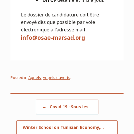
Un CV
détaillé et mis à jour.
Le dossier de candidature doit être
envoyé dès que possible par voie
électronique à l’adresse mail :
info@
osae-marsad.org
Posted in
Appels
,
Appels ouverts
.
Post navigation
←
Covid 19 : Sous les…
Winter School on Tunisian Economy,…
→