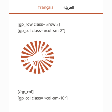
français
العربيّة
[gp_row class= »row »]
[gp_col class= »col-sm-2″]
[/gp_col]
[gp_col class= »col-sm-10″]