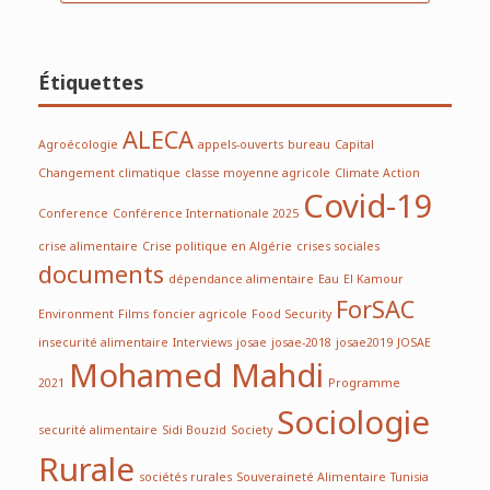
Étiquettes
ALECA
Agroécologie
appels-ouverts
bureau
Capital
Changement climatique
classe moyenne agricole
Climate Action
Covid-19
Conference
Conférence Internationale 2025
crise alimentaire
Crise politique en Algérie
crises sociales
documents
dépendance alimentaire
Eau
El Kamour
ForSAC
Environment
Films
foncier agricole
Food Security
insecurité alimentaire
Interviews
josae
josae-2018
josae2019
JOSAE
Mohamed Mahdi
2021
Programme
Sociologie
securité alimentaire
Sidi Bouzid
Society
Rurale
sociétés rurales
Souveraineté Alimentaire
Tunisia