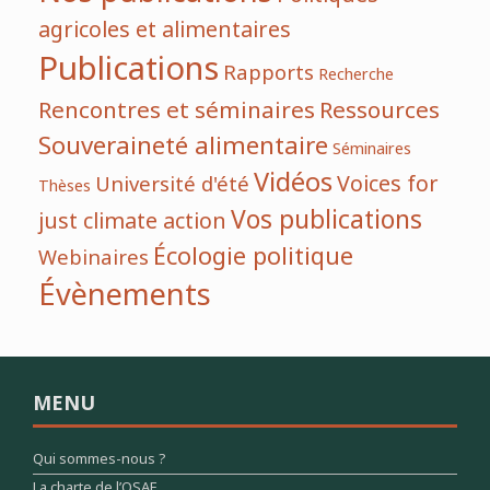
agricoles et alimentaires
Publications
Rapports
Recherche
Rencontres et séminaires
Ressources
Souveraineté alimentaire
Séminaires
Vidéos
Voices for
Université d'été
Thèses
Vos publications
just climate action
Écologie politique
Webinaires
Évènements
MENU
Qui sommes-nous ?
La charte de l’OSAE