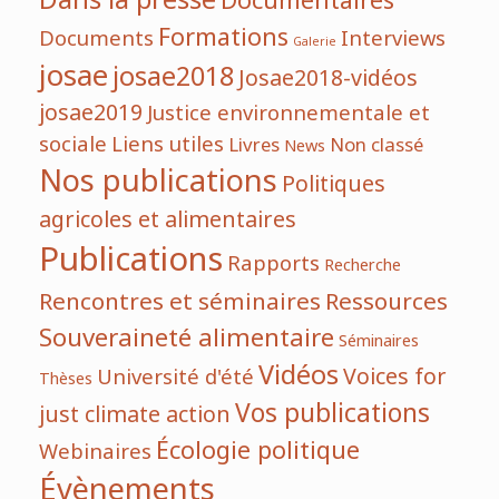
Dans la presse
Documentaires
Formations
Documents
Interviews
Galerie
josae
josae2018
Josae2018-vidéos
josae2019
Justice environnementale et
sociale
Liens utiles
Livres
Non classé
News
Nos publications
Politiques
agricoles et alimentaires
Publications
Rapports
Recherche
Rencontres et séminaires
Ressources
Souveraineté alimentaire
Séminaires
Vidéos
Voices for
Université d'été
Thèses
Vos publications
just climate action
Écologie politique
Webinaires
Évènements