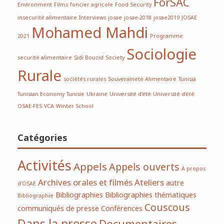
ForSAC
Environment
Films
foncier agricole
Food Security
insecurité alimentaire
Interviews
josae
josae-2018
josae2019
JOSAE
Mohamed Mahdi
2021
Programme
Sociologie
securité alimentaire
Sidi Bouzid
Society
Rurale
sociétés rurales
Souveraineté Alimentaire
Tunisia
Tunisian Economy
Tunisie
Ukraine
Université d'été
Université d’été
OSAE-FES
VCA
Winter School
Catégories
Activités
Appels
Appels ouverts
A propos
Archives orales et filmés
Ateliers
autre
d'OSAE
Bibliographies
Bibliographies thématiques
Bibliographie
Couscous
communiqués de presse
Conférences