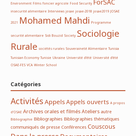
ForSAC
Environment
Films
foncier agricole
Food Security
insecurité alimentaire
Interviews
josae
josae-2018
josae2019
JOSAE
Mohamed Mahdi
2021
Programme
Sociologie
securité alimentaire
Sidi Bouzid
Society
Rurale
sociétés rurales
Souveraineté Alimentaire
Tunisia
Tunisian Economy
Tunisie
Ukraine
Université d'été
Université d’été
OSAE-FES
VCA
Winter School
Catégories
Activités
Appels
Appels ouverts
A propos
Archives orales et filmés
Ateliers
autre
d'OSAE
Bibliographies
Bibliographies thématiques
Bibliographie
Couscous
communiqués de presse
Conférences