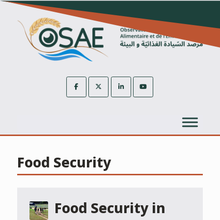
Skip
to
content
Food Security
Food Security in