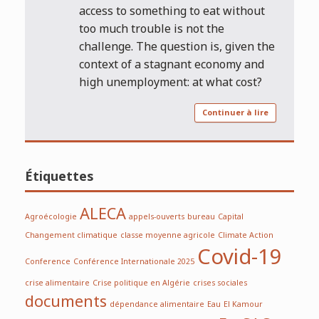
access to something to eat without
too much trouble is not the
challenge. The question is, given the
context of a stagnant economy and
high unemployment: at what cost?
Continuer à lire
Étiquettes
ALECA
Agroécologie
appels-ouverts
bureau
Capital
Changement climatique
classe moyenne agricole
Climate Action
Covid-19
Conference
Conférence Internationale 2025
crise alimentaire
Crise politique en Algérie
crises sociales
documents
dépendance alimentaire
Eau
El Kamour