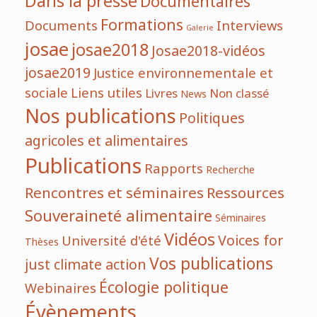
Dans la presse
Documentaires
Formations
Documents
Interviews
Galerie
josae
josae2018
Josae2018-vidéos
josae2019
Justice environnementale et
sociale
Liens utiles
Livres
Non classé
News
Nos publications
Politiques
agricoles et alimentaires
Publications
Rapports
Recherche
Rencontres et séminaires
Ressources
Souveraineté alimentaire
Séminaires
Vidéos
Voices for
Université d'été
Thèses
Vos publications
just climate action
Écologie politique
Webinaires
Évènements