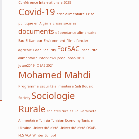
Conférence Internationale 2025
Covid-19
crise alimentaire
Crise
politique en Algérie
crises sociales
documents
dépendance alimentaire
Eau
El Kamour
Environment
Films
foncier
ForSAC
agricole
Food Security
insecurité
alimentaire
Interviews
josae
josae-2018
josae2019
JOSAE 2021
Mohamed Mahdi
Programme
securité alimentaire
Sidi Bouzid
Sociologie
Society
Rurale
sociétés rurales
Souveraineté
Alimentaire
Tunisia
Tunisian Economy
Tunisie
Ukraine
Université d'été
Université d’été OSAE-
FES
VCA
Winter School