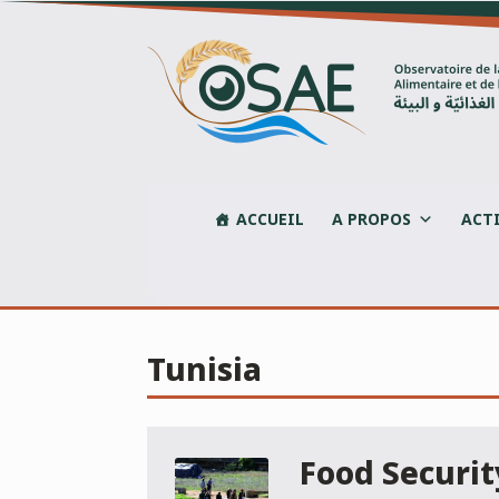
Skip
to
content
ACCUEIL
A PROPOS
ACT
Tunisia
Food Securit