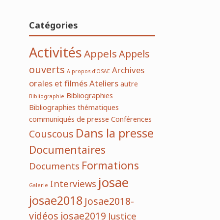
Catégories
Activités
Appels
Appels
ouverts
Archives
A propos d'OSAE
orales et filmés
Ateliers
autre
Bibliographies
Bibliographie
Bibliographies thématiques
communiqués de presse
Conférences
Dans la presse
Couscous
Documentaires
Formations
Documents
josae
Interviews
Galerie
josae2018
Josae2018-
vidéos
josae2019
Justice