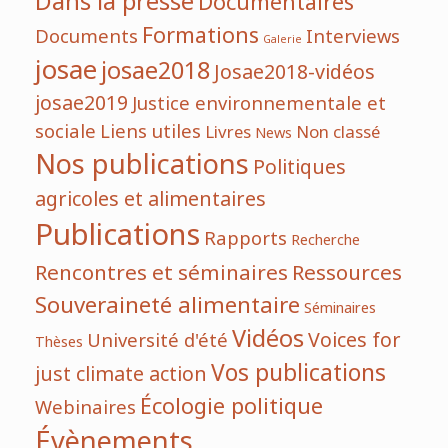
Dans la presse
Documentaires
Formations
Documents
Interviews
Galerie
josae
josae2018
Josae2018-vidéos
josae2019
Justice environnementale et
sociale
Liens utiles
Livres
Non classé
News
Nos publications
Politiques
agricoles et alimentaires
Publications
Rapports
Recherche
Rencontres et séminaires
Ressources
Souveraineté alimentaire
Séminaires
Vidéos
Voices for
Université d'été
Thèses
Vos publications
just climate action
Écologie politique
Webinaires
Évènements