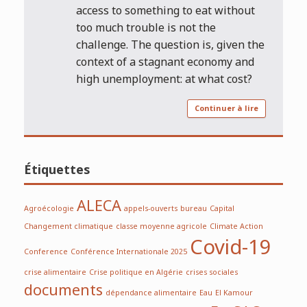
access to something to eat without
too much trouble is not the
challenge. The question is, given the
context of a stagnant economy and
high unemployment: at what cost?
Continuer à lire
Étiquettes
ALECA
Agroécologie
appels-ouverts
bureau
Capital
Changement climatique
classe moyenne agricole
Climate Action
Covid-19
Conference
Conférence Internationale 2025
crise alimentaire
Crise politique en Algérie
crises sociales
documents
dépendance alimentaire
Eau
El Kamour