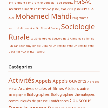
ForSAC
Environment
Films
foncier agricole
Food Security
insecurité alimentaire
Interviews
josae
josae-2018
josae2019
JOSAE
Mohamed Mahdi
2021
Programme
Sociologie
securité alimentaire
Sidi Bouzid
Society
Rurale
sociétés rurales
Souveraineté Alimentaire
Tunisia
Tunisian Economy
Tunisie
Ukraine
Université d'été
Université d’été
OSAE-FES
VCA
Winter School
Catégories
Activités
Appels
Appels ouverts
A propos
Archives orales et filmés
Ateliers
autre
d'OSAE
Bibliographies
Bibliographies thématiques
Bibliographie
Couscous
communiqués de presse
Conférences