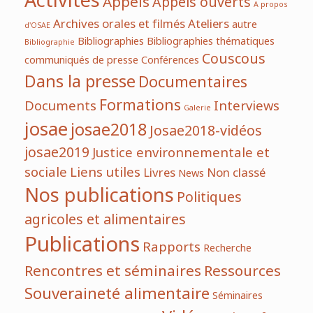
Activités
Appels
Appels ouverts
A propos
Archives orales et filmés
Ateliers
autre
d'OSAE
Bibliographies
Bibliographies thématiques
Bibliographie
Couscous
communiqués de presse
Conférences
Dans la presse
Documentaires
Formations
Documents
Interviews
Galerie
josae
josae2018
Josae2018-vidéos
josae2019
Justice environnementale et
sociale
Liens utiles
Livres
Non classé
News
Nos publications
Politiques
agricoles et alimentaires
Publications
Rapports
Recherche
Rencontres et séminaires
Ressources
Souveraineté alimentaire
Séminaires