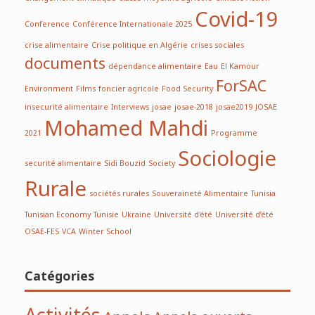
Covid-19
Conference
Conférence Internationale 2025
crise alimentaire
Crise politique en Algérie
crises sociales
documents
dépendance alimentaire
Eau
El Kamour
ForSAC
Environment
Films
foncier agricole
Food Security
insecurité alimentaire
Interviews
josae
josae-2018
josae2019
JOSAE
Mohamed Mahdi
2021
Programme
Sociologie
securité alimentaire
Sidi Bouzid
Society
Rurale
sociétés rurales
Souveraineté Alimentaire
Tunisia
Tunisian Economy
Tunisie
Ukraine
Université d'été
Université d’été
OSAE-FES
VCA
Winter School
Catégories