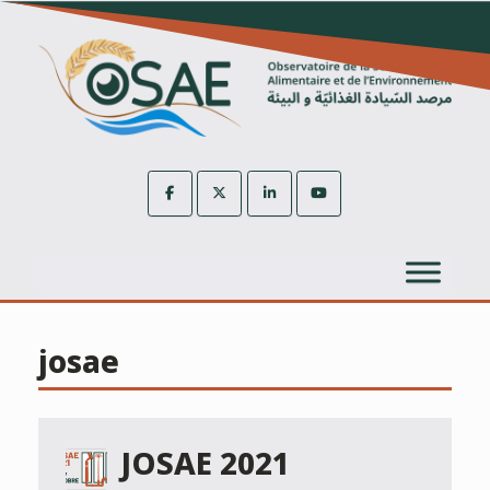
Skip
to
content
josae
JOSAE 2021