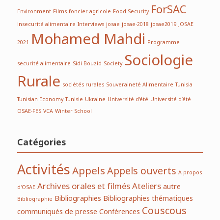
ForSAC
Environment
Films
foncier agricole
Food Security
insecurité alimentaire
Interviews
josae
josae-2018
josae2019
JOSAE
Mohamed Mahdi
2021
Programme
Sociologie
securité alimentaire
Sidi Bouzid
Society
Rurale
sociétés rurales
Souveraineté Alimentaire
Tunisia
Tunisian Economy
Tunisie
Ukraine
Université d'été
Université d’été
OSAE-FES
VCA
Winter School
Catégories
Activités
Appels
Appels ouverts
A propos
Archives orales et filmés
Ateliers
autre
d'OSAE
Bibliographies
Bibliographies thématiques
Bibliographie
Couscous
communiqués de presse
Conférences