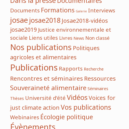
Dans la presse
Documentaires
Formations
Documents
Interviews
Galerie
josae
josae2018
Josae2018-vidéos
josae2019
Justice environnementale et
sociale
Liens utiles
Livres
Non classé
News
Nos publications
Politiques
agricoles et alimentaires
Publications
Rapports
Recherche
Rencontres et séminaires
Ressources
Souveraineté alimentaire
Séminaires
Vidéos
Voices for
Université d'été
Thèses
Vos publications
just climate action
Écologie politique
Webinaires
Évènements