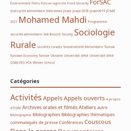
ForSAC
Environment
Films
foncier agricole
Food Security
insecurité alimentaire
Interviews
josae
josae-2018
josae2019
JOSAE
Mohamed Mahdi
2021
Programme
Sociologie
securité alimentaire
Sidi Bouzid
Society
Rurale
sociétés rurales
Souveraineté Alimentaire
Tunisia
Tunisian Economy
Tunisie
Ukraine
Université d'été
Université d’été
OSAE-FES
VCA
Winter School
Catégories
Activités
Appels
Appels ouverts
A propos
Archives orales et filmés
Ateliers
autre
d'OSAE
Bibliographies
Bibliographies thématiques
Bibliographie
Couscous
communiqués de presse
Conférences