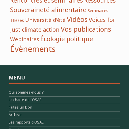
Rencontres et séminaires
Ressources
Souveraineté alimentaire
Séminaires
Vidéos
Voices for
Université d'été
Thèses
Vos publications
just climate action
Écologie politique
Webinaires
Évènements
MENU
Qui sommes-nous ?
La charte de l’OSAE
Faites un Don
Archive
Les rapports d’OSAE