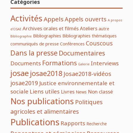
Catégories
Activités
Appels
Appels ouverts
A propos
Archives orales et filmés
Ateliers
autre
d'OSAE
Bibliographies
Bibliographies thématiques
Bibliographie
Couscous
communiqués de presse
Conférences
Dans la presse
Documentaires
Formations
Documents
Interviews
Galerie
josae
josae2018
Josae2018-vidéos
josae2019
Justice environnementale et
sociale
Liens utiles
Livres
Non classé
News
Nos publications
Politiques
agricoles et alimentaires
Publications
Rapports
Recherche