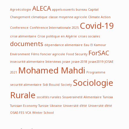
ALECA
Agroécologie
appels-ouverts
bureau
Capital
Changement climatique
classe moyenne agricole
Climate Action
Covid-19
Conference
Conférence Internationale 2025
crise alimentaire
Crise politique en Algérie
crises sociales
documents
dépendance alimentaire
Eau
El Kamour
ForSAC
Environment
Films
foncier agricole
Food Security
insecurité alimentaire
Interviews
josae
josae-2018
josae2019
JOSAE
Mohamed Mahdi
2021
Programme
Sociologie
securité alimentaire
Sidi Bouzid
Society
Rurale
sociétés rurales
Souveraineté Alimentaire
Tunisia
Tunisian Economy
Tunisie
Ukraine
Université d'été
Université d’été
OSAE-FES
VCA
Winter School