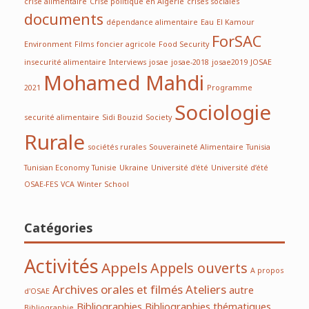
crise alimentaire
Crise politique en Algérie
crises sociales
documents
dépendance alimentaire
Eau
El Kamour
ForSAC
Environment
Films
foncier agricole
Food Security
insecurité alimentaire
Interviews
josae
josae-2018
josae2019
JOSAE
Mohamed Mahdi
2021
Programme
Sociologie
securité alimentaire
Sidi Bouzid
Society
Rurale
sociétés rurales
Souveraineté Alimentaire
Tunisia
Tunisian Economy
Tunisie
Ukraine
Université d'été
Université d’été
OSAE-FES
VCA
Winter School
Catégories
Activités
Appels
Appels ouverts
A propos
Archives orales et filmés
Ateliers
autre
d'OSAE
Bibliographies
Bibliographies thématiques
Bibliographie