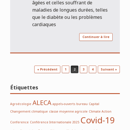
âgées et celles souffrant de
maladies de longues durées, telles
que le diabète ou les problèmes
cardiaques
Continuer à lire
Post navigation
« Précédent
1
2
3
4
Suivant »
Étiquettes
ALECA
Agroécologie
appels-ouverts
bureau
Capital
Changement climatique
classe moyenne agricole
Climate Action
Covid-19
Conference
Conférence Internationale 2025