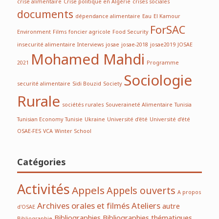
crise alimentaire
Crise politique en Algérie
crises sociales
documents
dépendance alimentaire
Eau
El Kamour
ForSAC
Environment
Films
foncier agricole
Food Security
insecurité alimentaire
Interviews
josae
josae-2018
josae2019
JOSAE
Mohamed Mahdi
2021
Programme
Sociologie
securité alimentaire
Sidi Bouzid
Society
Rurale
sociétés rurales
Souveraineté Alimentaire
Tunisia
Tunisian Economy
Tunisie
Ukraine
Université d'été
Université d’été
OSAE-FES
VCA
Winter School
Catégories
Activités
Appels
Appels ouverts
A propos
Archives orales et filmés
Ateliers
autre
d'OSAE
Bibliographies
Bibliographies thématiques
Bibliographie