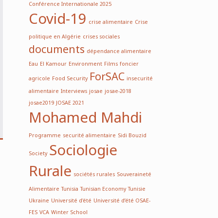
Conférence Internationale 2025
Covid-19
crise alimentaire
Crise
politique en Algérie
crises sociales
documents
dépendance alimentaire
Eau
El Kamour
Environment
Films
foncier
ForSAC
agricole
Food Security
insecurité
alimentaire
Interviews
josae
josae-2018
josae2019
JOSAE 2021
Mohamed Mahdi
Programme
securité alimentaire
Sidi Bouzid
Sociologie
Society
Rurale
sociétés rurales
Souveraineté
Alimentaire
Tunisia
Tunisian Economy
Tunisie
Ukraine
Université d'été
Université d’été OSAE-
FES
VCA
Winter School