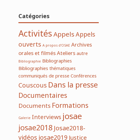
Catégories
Activités
Appels
Appels
ouverts
Archives
A propos d'OSAE
orales et filmés
Ateliers
autre
Bibliographies
Bibliographie
Bibliographies thématiques
communiqués de presse
Conférences
Dans la presse
Couscous
Documentaires
Formations
Documents
josae
Interviews
Galerie
josae2018
Josae2018-
vidéos
josae2019
Justice