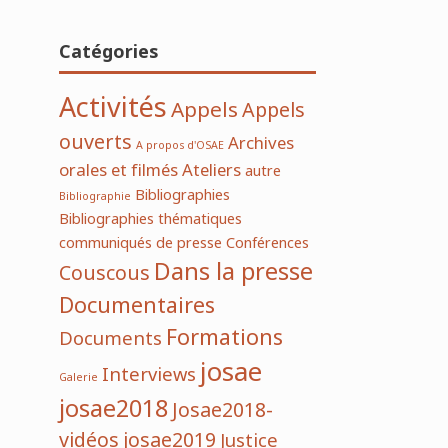
Catégories
Activités
Appels
Appels
ouverts
Archives
A propos d'OSAE
orales et filmés
Ateliers
autre
Bibliographies
Bibliographie
Bibliographies thématiques
communiqués de presse
Conférences
Dans la presse
Couscous
Documentaires
Formations
Documents
josae
Interviews
Galerie
josae2018
Josae2018-
vidéos
josae2019
Justice