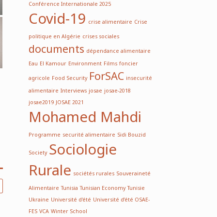
Conférence Internationale 2025
Covid-19
crise alimentaire
Crise
politique en Algérie
crises sociales
documents
dépendance alimentaire
Eau
El Kamour
Environment
Films
foncier
ForSAC
agricole
Food Security
insecurité
alimentaire
Interviews
josae
josae-2018
josae2019
JOSAE 2021
Mohamed Mahdi
Programme
securité alimentaire
Sidi Bouzid
Sociologie
Society
Rurale
sociétés rurales
Souveraineté
Alimentaire
Tunisia
Tunisian Economy
Tunisie
Ukraine
Université d'été
Université d’été OSAE-
FES
VCA
Winter School