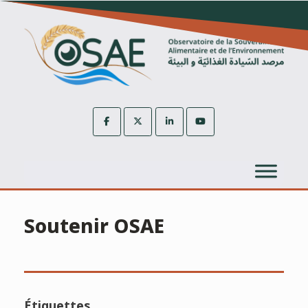
Skip
to
content
Soutenir OSAE
Étiquettes