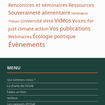
Rencontres et séminaires
Ressources
Souveraineté alimentaire
Séminaires
Vidéos
Voices for
Université d'été
Thèses
Vos publications
just climate action
Écologie politique
Webinaires
Évènements
MENU
Qui sommes-nous ?
La charte de l’OSAE
Faites un Don
Archive
Les rapports d’OSAE