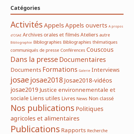
Catégories
Activités
Appels
Appels ouverts
A propos
Archives orales et filmés
Ateliers
autre
d'OSAE
Bibliographies
Bibliographies thématiques
Bibliographie
Couscous
communiqués de presse
Conférences
Dans la presse
Documentaires
Formations
Documents
Interviews
Galerie
josae
josae2018
Josae2018-vidéos
josae2019
Justice environnementale et
sociale
Liens utiles
Livres
Non classé
News
Nos publications
Politiques
agricoles et alimentaires
Publications
Rapports
Recherche