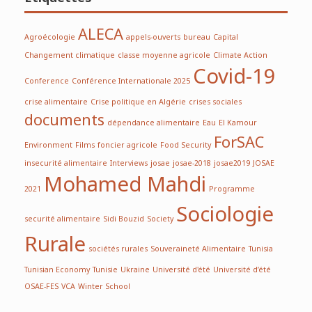
ALECA
Agroécologie
appels-ouverts
bureau
Capital
Changement climatique
classe moyenne agricole
Climate Action
Covid-19
Conference
Conférence Internationale 2025
crise alimentaire
Crise politique en Algérie
crises sociales
documents
dépendance alimentaire
Eau
El Kamour
ForSAC
Environment
Films
foncier agricole
Food Security
insecurité alimentaire
Interviews
josae
josae-2018
josae2019
JOSAE
Mohamed Mahdi
2021
Programme
Sociologie
securité alimentaire
Sidi Bouzid
Society
Rurale
sociétés rurales
Souveraineté Alimentaire
Tunisia
Tunisian Economy
Tunisie
Ukraine
Université d'été
Université d’été
OSAE-FES
VCA
Winter School