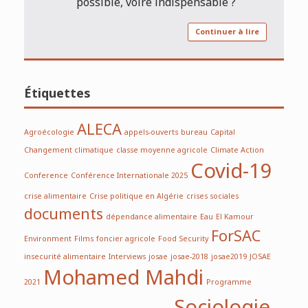
possible, voire indispensable ?
Continuer à lire
Étiquettes
ALECA
Agroécologie
appels-ouverts
bureau
Capital
Changement climatique
classe moyenne agricole
Climate Action
Covid-19
Conference
Conférence Internationale 2025
crise alimentaire
Crise politique en Algérie
crises sociales
documents
dépendance alimentaire
Eau
El Kamour
ForSAC
Environment
Films
foncier agricole
Food Security
insecurité alimentaire
Interviews
josae
josae-2018
josae2019
JOSAE
Mohamed Mahdi
2021
Programme