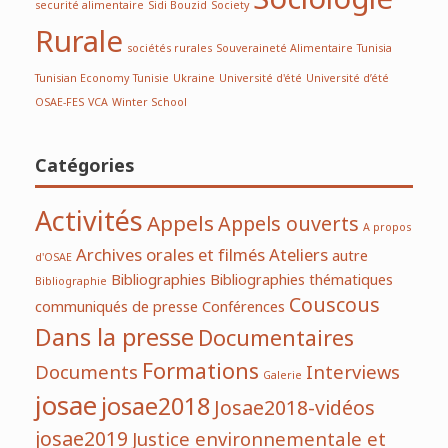
Sociologie
securité alimentaire
Sidi Bouzid
Society
Rurale
sociétés rurales
Souveraineté Alimentaire
Tunisia
Tunisian Economy
Tunisie
Ukraine
Université d'été
Université d’été
OSAE-FES
VCA
Winter School
Catégories
Activités
Appels
Appels ouverts
A propos
Archives orales et filmés
Ateliers
autre
d'OSAE
Bibliographies
Bibliographies thématiques
Bibliographie
Couscous
communiqués de presse
Conférences
Dans la presse
Documentaires
Formations
Documents
Interviews
Galerie
josae
josae2018
Josae2018-vidéos
josae2019
Justice environnementale et