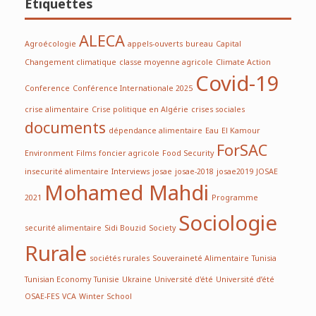
Étiquettes
ALECA
Agroécologie
appels-ouverts
bureau
Capital
Changement climatique
classe moyenne agricole
Climate Action
Covid-19
Conference
Conférence Internationale 2025
crise alimentaire
Crise politique en Algérie
crises sociales
documents
dépendance alimentaire
Eau
El Kamour
ForSAC
Environment
Films
foncier agricole
Food Security
insecurité alimentaire
Interviews
josae
josae-2018
josae2019
JOSAE
Mohamed Mahdi
2021
Programme
Sociologie
securité alimentaire
Sidi Bouzid
Society
Rurale
sociétés rurales
Souveraineté Alimentaire
Tunisia
Tunisian Economy
Tunisie
Ukraine
Université d'été
Université d’été
OSAE-FES
VCA
Winter School