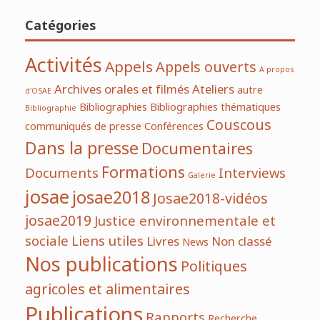
Catégories
Activités
Appels
Appels ouverts
A propos
Archives orales et filmés
Ateliers
autre
d'OSAE
Bibliographies
Bibliographies thématiques
Bibliographie
Couscous
communiqués de presse
Conférences
Dans la presse
Documentaires
Formations
Documents
Interviews
Galerie
josae
josae2018
Josae2018-vidéos
josae2019
Justice environnementale et
sociale
Liens utiles
Livres
Non classé
News
Nos publications
Politiques
agricoles et alimentaires
Publications
Rapports
Recherche