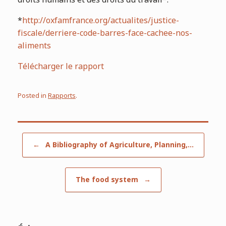
droits humains et des droits du travail*.
*
http://oxfamfrance.org/actualites/justice-
fiscale/derriere-code-barres-face-cachee-nos-
aliments
Télécharger le rapport
Posted in
Rapports
.
Post navigation
←
A Bibliography of Agriculture, Planning,…
The food system
→