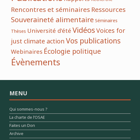
Rencontres et séminaires
Ressources
Souveraineté alimentaire
Séminaires
Vidéos
Voices for
Université d'été
Thèses
Vos publications
just climate action
Écologie politique
Webinaires
Évènements
MENU
Qui sommes-nous ?
La charte de l’OSAE
Faites un Don
Archive